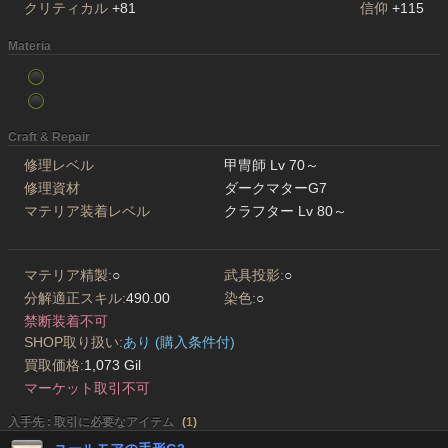
クリティカル
+81
信仰
+115
Materia
Craft & Repair
修理レベル
甲冑師 Lv 70～
修理資材
ダークマターG7
マテリア装着レベル
クラフター Lv 80～
マテリア精製:
○
武具投影:
○
分解適正スキル:
490.00
染色:
○
禁断装着不可
SHOP取り扱い:
あり (購入条件付)
買取価格:
1,073 Gil
マーケット取引不可
入手先 : 取引に必要なアイテム
(
1
)