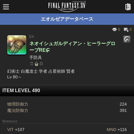
エオルゼアデータベース
0
0
EX
ネオイシュガルディアン・ヒーラーグロ
ーブRE

手防具
幻術士 白魔道士 学者 占星術師 賢者
Lv 80～
ITEM LEVEL 490
物理防御力
224
魔法防御力
391
Bonuses
VIT
+107
MND
+116