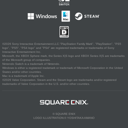
©2026 Sony Interactive Entertainment LLC."PlayStation Family Mark", "PlayStation", "PS5
logo", "PS5", "PS4 logo" and "PS4" are registered trademarks or trademarks of Sony
Interactive Entertainment Inc.
Microsoft, the XBOX Sphere mark, the Series X|S logo and XBOX Series X|S are trademarks
of the Microsoft group of companies.
Nintendo Switch is a trademark of Nintendo.
Windows is either a registered trademark or trademark of Microsoft Corporation in the United
States and/or other countries.
Mac is a trademark of Apple Inc.
©2026 Valve Corporation. Steam and the Steam logo are trademarks and/or registered
trademarks of Valve Corporation in the U.S. and/or other countries.
© SQUARE ENIX
LOGO ILLUSTRATION:© YOSHITAKA AMANO