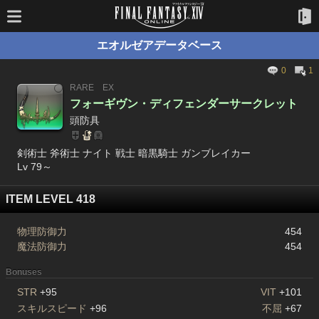
エオルゼアデータベース
0
1
RARE
EX
フォーギヴン・ディフェンダーサークレット
頭防具
剣術士 斧術士 ナイト 戦士 暗黒騎士 ガンブレイカー
Lv 79～
ITEM LEVEL 418
物理防御力
454
魔法防御力
454
Bonuses
STR
+95
VIT
+101
スキルスピード
+96
不屈
+67