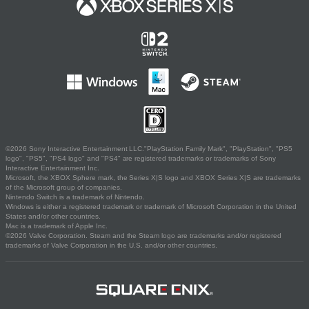
©2026 Sony Interactive Entertainment LLC."PlayStation Family Mark", "PlayStation", "PS5
logo", "PS5", "PS4 logo" and "PS4" are registered trademarks or trademarks of Sony
Interactive Entertainment Inc.
Microsoft, the XBOX Sphere mark, the Series X|S logo and XBOX Series X|S are trademarks
of the Microsoft group of companies.
Nintendo Switch is a trademark of Nintendo.
Windows is either a registered trademark or trademark of Microsoft Corporation in the United
States and/or other countries.
Mac is a trademark of Apple Inc.
©2026 Valve Corporation. Steam and the Steam logo are trademarks and/or registered
trademarks of Valve Corporation in the U.S. and/or other countries.