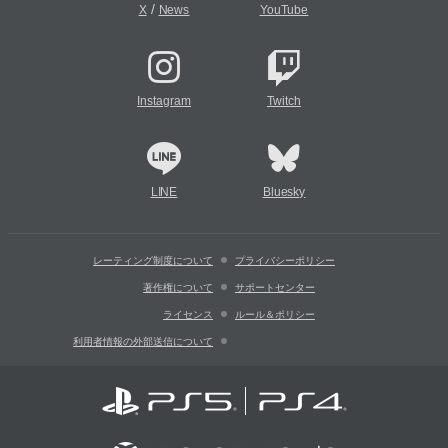
/
X
News
YouTube
Instagram
Twitch
LINE
Bluesky
レーティング制度について
プライバシーポリシー
著作権について
サポートセンター
ライセンス
ルール＆ポリシー
利用者情報の外部送信について