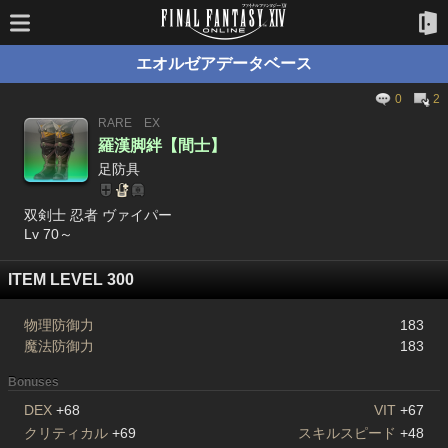
エオルゼアデータベース
0
2
RARE
EX
羅漢脚絆【間士】
足防具
双剣士 忍者 ヴァイパー
Lv 70～
ITEM LEVEL 300
物理防御力
183
魔法防御力
183
Bonuses
DEX
+68
VIT
+67
クリティカル
+69
スキルスピード
+48