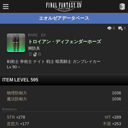
エオルゼアデータベース
0
2
RARE
EX
トロイアン・ディフェンダーホーズ
脚防具
剣術士 斧術士 ナイト 戦士 暗黒騎士 ガンブレイカー
Lv 90～
ITEM LEVEL 595
物理防御力
1036
魔法防御力
1036
Bonuses
STR
+278
VIT
+289
意思力
+177
不屈
+253