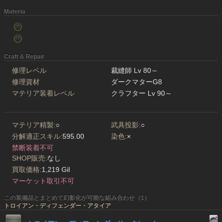
Materia
Craft & Repair
修理レベル
裁縫師 Lv 80～
修理資材
ダークマターG8
マテリア装着レベル
クラフター Lv 90～
マテリア精製:
○
武具投影:
○
分解適正スキル:
595.00
染色:
×
禁断装着不可
SHOP販売:
なし
買取価格:
1,219 Gil
マーケット取引不可
この装備品とまとめて幻影化が可能な組み合わせ（1）
トロイアン・ディフェンダー・アタイア