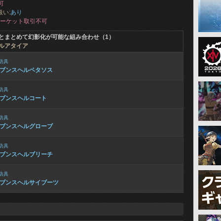
可
扱い:
あり
ーケット取引不可
とまとめて幻影化が可能な組み合わせ（1）
ルアタイア
防具
ブンスヘルペタソス
防具
ブンスヘルコート
防具
ブンスヘルグローブ
防具
ブンスヘルブリーチ
防具
ブンスヘルサイブーツ