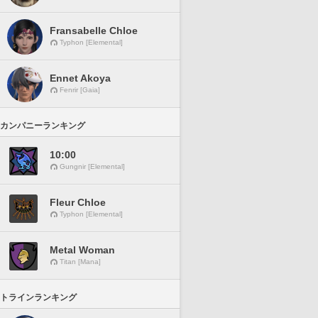
Fransabelle Chloe
Typhon [Elemental]
Ennet Akoya
Fenrir [Gaia]
カンパニーランキング
10:00
Gungnir [Elemental]
Fleur Chloe
Typhon [Elemental]
Metal Woman
Titan [Mana]
トラインランキング