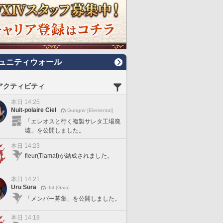
ュニティウォール
アクティビティ
本日 14:25
Nuit-polaire Ciel
Gungnir [Elemental]
「エレオスと行く複製サレタ工場廃
墟」を公開しました。
本日 14:23
fleur(Tiamat)が結成されました。
本日 14:21
Uru Sura
Ifrit [Gaia]
「メンバー募集」を公開しました。
本日 14:18