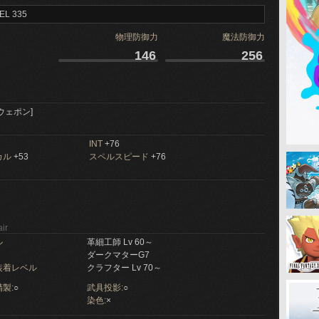
EL 335
物理防御力
魔法防御力
146
256
ウェポン]
INT
+76
カル
+53
スペルスピード
+76
ir
ル
革細工師 Lv 60～
ダークマターG7
装着レベル
クラフター Lv 70～
製:
○
武具投影:
○
染色:
×