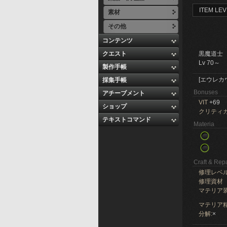
ITEM LEV
素材
その他
コンテンツ
クエスト
黒魔道士
Lv 70～
製作手帳
[エウレカ
採集手帳
Bonuses
アチーブメント
VIT
+69
ショップ
クリティ
テキストコマンド
Materia
Craft & Repa
修理レベ
修理資材
マテリア
マテリア精
分解:
×