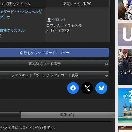
引に必要なアイテム
販売ショップNPC
ェザード・セブンスヘルサ
ブーツ
ゲロルト
エウレカ：アネモス帯
属性クリスタル
X: 17.9 Y: 32.2
0
名称をクリップボードにコピー
埋め込みコード表示
ファンキット「ツールチップ」コード表示
画像（0）
を記入するにはログインが必要です。