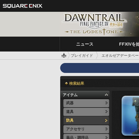
ニュース
FFXIVを
プレイガイド
エオルゼアデータベー
検索結果
アイテム
武器
道具
防具
アクセサリ
薬品・調理品