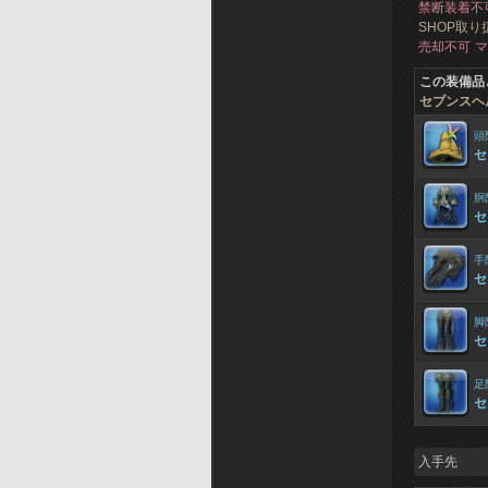
禁断装着不
SHOP取り
売却不可
マ
この装備品
セブンスヘ
頭
セ
胴
セ
手
セ
脚
セ
足
セ
入手先