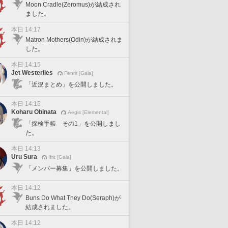
Moon Cradle(Zeromus)が結成され
ました。
本日 14:17
Matron Mothers(Odin)が結成されま
した。
本日 14:15
Jet Westerlies
Fenrir [Gaia]
「近況まとめ」を公開しました。
本日 14:15
Koharu Obinata
Aegis [Elemental]
「探検手帳 その1」を公開しまし
た。
本日 14:13
Uru Sura
Ifrit [Gaia]
「メンバー募集」を公開しました。
本日 14:12
Buns Do What They Do(Seraph)が
結成されました。
本日 14:12