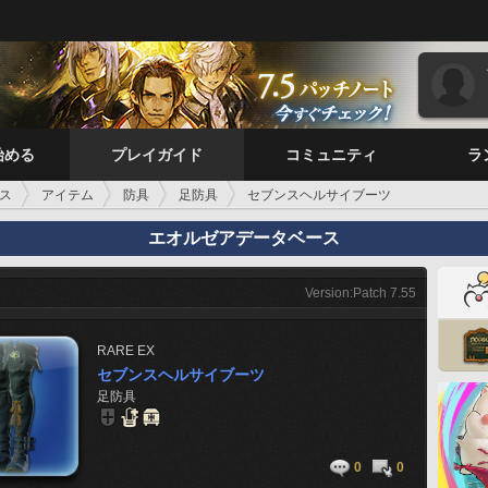
始める
プレイガイド
コミュニティ
ラ
ス
アイテム
防具
足防具
セブンスヘルサイブーツ
エオルゼアデータベース
Version:Patch 7.55
RARE
EX
セブンスヘルサイブーツ
足防具
0
0