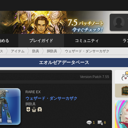
始める
プレイガイド
コミュニティ
ラ
ス
アイテム
防具
胴防具
ウェザード・ダンサーカザク
エオルゼアデータベース
Version:Patch 7.55
RARE
EX
ウェザード・ダンサーカザク
胴防具
1
6