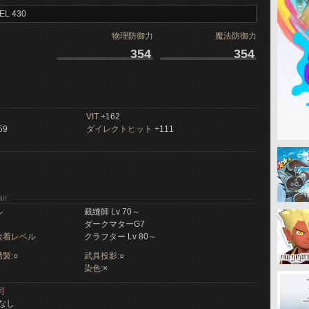
EL 430
物理防御力
魔法防御力
354
354
VIT
+162
59
ダイレクトヒット
+111
ir
ル
裁縫師 Lv 70～
ダークマターG7
装着レベル
クラフター Lv 80～
製:
○
武具投影:
○
染色:
×
可
なし