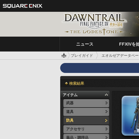
ニュース
FFXIVを
プレイガイド
エオルゼアデータベー
検索結果
アイテム
武器
道具
防具
アクセサリ
薬品・調理品