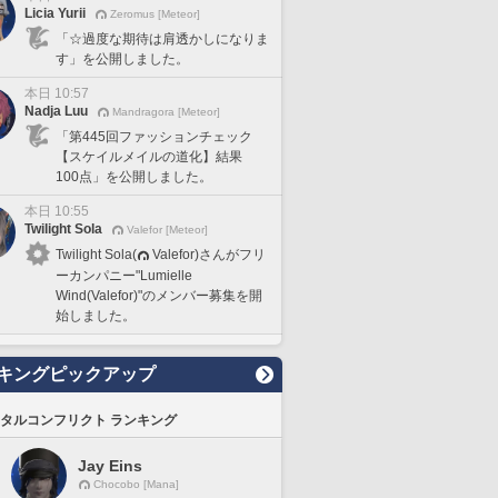
Licia Yurii
Zeromus [Meteor]
「☆過度な期待は肩透かしになりま
す」を公開しました。
本日 10:57
Nadja Luu
Mandragora [Meteor]
「第445回ファッションチェック
【スケイルメイルの道化】結果
100点」を公開しました。
本日 10:55
Twilight Sola
Valefor [Meteor]
Twilight Sola(
Valefor)さんがフリ
ーカンパニー"Lumielle
Wind(Valefor)"のメンバー募集を開
始しました。
キングピックアップ
タルコンフリクト ランキング
Jay Eins
Chocobo [Mana]