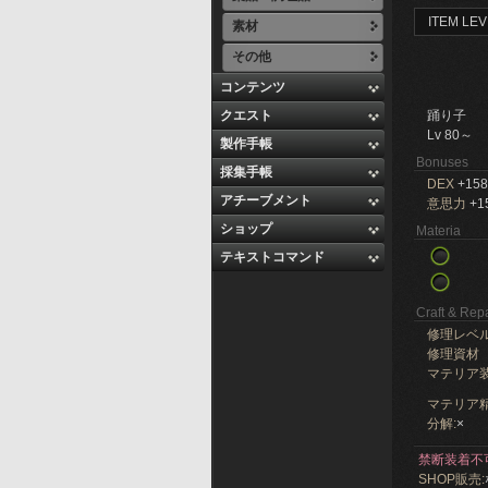
ITEM LEV
素材
その他
コンテンツ
クエスト
踊り子
Lv 80～
製作手帳
Bonuses
採集手帳
DEX
+158
アチーブメント
意思力
+1
ショップ
Materia
テキストコマンド
Craft & Repa
修理レベ
修理資材
マテリア
マテリア精
分解:
×
禁断装着不
SHOP販売: