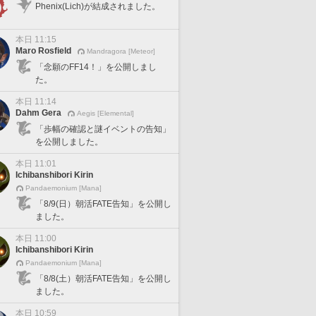
Phenix(Lich)が結成されました。
本日 11:15
Maro Rosfield
Mandragora [Meteor]
「念願のFF14！」を公開しまし
た。
本日 11:14
Dahm Gera
Aegis [Elemental]
「歩幅の確認と謎イベントの告知」
を公開しました。
本日 11:01
Ichibanshibori Kirin
Pandaemonium [Mana]
「8/9(日）朝活FATE告知」を公開し
ました。
本日 11:00
Ichibanshibori Kirin
Pandaemonium [Mana]
「8/8(土）朝活FATE告知」を公開し
ました。
本日 10:59