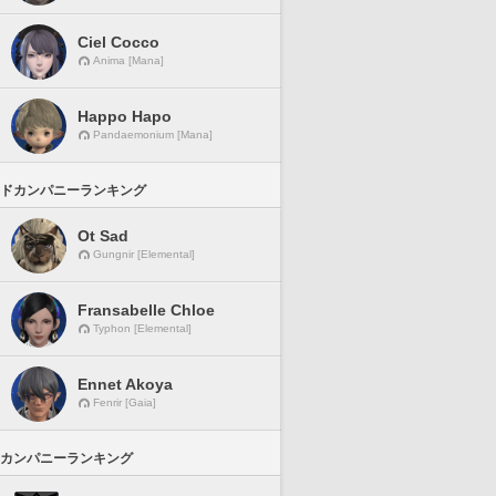
Ciel Cocco
Anima [Mana]
Happo Hapo
Pandaemonium [Mana]
ドカンパニーランキング
Ot Sad
Gungnir [Elemental]
Fransabelle Chloe
Typhon [Elemental]
Ennet Akoya
Fenrir [Gaia]
カンパニーランキング