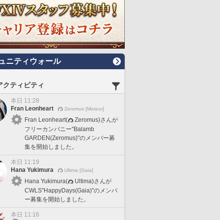
ュニティウォール
アクティビティ
本日 11:28
Fran Leonheart
Zeromus [Meteor]
Fran Leonheart(
Zeromus)さんが
フリーカンパニー"Balamb
GARDEN(Zeromus)"のメンバー募
集を開始しました。
本日 11:19
Hana Yukimura
Ultima [Gaia]
Hana Yukimura(
Ultima)さんが
CWLS"HappyDays(Gaia)"のメンバ
ー募集を開始しました。
本日 11:16