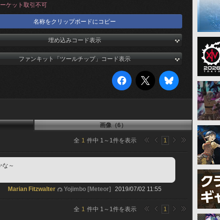
ーケット取引不可
名称をクリップボードにコピー
埋め込みコード表示
ファンキット「ツールチップ」コード表示
画像（6）
全
1
件中
1
～
1
件を表示
1
かな～
Marian Fitzwalter
Yojimbo [Meteor]
2019/07/02 11:55
全
1
件中
1
～
1
件を表示
1