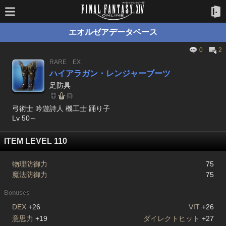
エオルゼアデータベース
0
2
RARE
EX
ハイアラガン・レンジャーブーツ
足防具
弓術士 吟遊詩人 機工士 踊り子
Lv 50～
ITEM LEVEL 110
物理防御力
75
魔法防御力
75
Bonuses
DEX
+26
VIT
+26
意思力
+19
ダイレクトヒット
+27