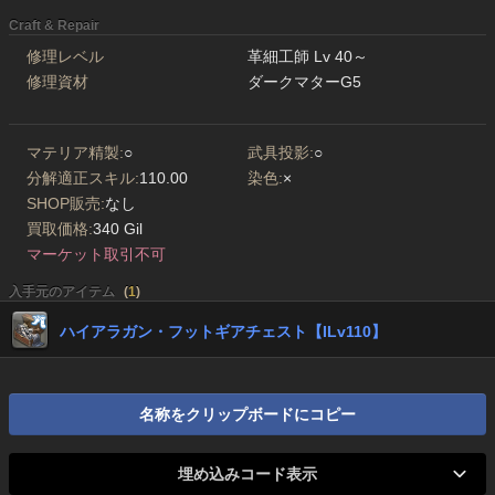
Craft & Repair
修理レベル
革細工師 Lv 40～
修理資材
ダークマターG5
マテリア精製:
○
武具投影:
○
分解適正スキル:
110.00
染色:
×
SHOP販売:
なし
買取価格:
340 Gil
マーケット取引不可
入手元のアイテム
(
1
)
ハイアラガン・フットギアチェスト【ILv110】
名称をクリップボードにコピー
埋め込みコード表示