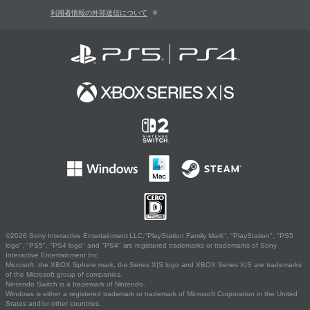
利用者情報の外部送信について
©2026 Sony Interactive Entertainment LLC."PlayStation Family Mark", "PlayStation", "PS5
logo", "PS5", "PS4 logo" and "PS4" are registered trademarks or trademarks of Sony
Interactive Entertainment Inc.
Microsoft, the XBOX Sphere mark, the Series X|S logo and XBOX Series X|S are trademarks
of the Microsoft group of companies.
Nintendo Switch is a trademark of Nintendo.
Windows is either a registered trademark or trademark of Microsoft Corporation in the United
States and/or other countries.