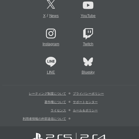
/
X
News
YouTube
Instagram
Twitch
LINE
Bluesky
レーティング制度について
プライバシーポリシー
著作権について
サポートセンター
ライセンス
ルール＆ポリシー
利用者情報の外部送信について