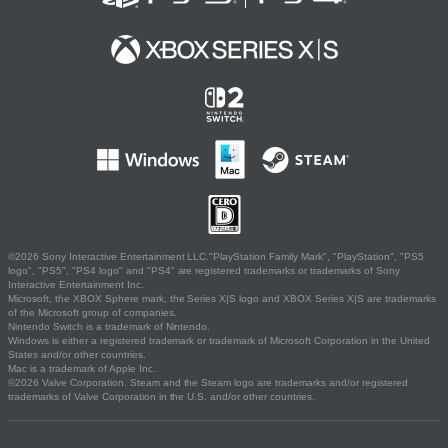
©2026 Sony Interactive Entertainment LLC."PlayStation Family Mark", "PlayStation", "PS5
logo", "PS5", "PS4 logo" and "PS4" are registered trademarks or trademarks of Sony
Interactive Entertainment Inc.
Microsoft, the XBOX Sphere mark, the Series X|S logo and XBOX Series X|S are trademarks
of the Microsoft group of companies.
Nintendo Switch is a trademark of Nintendo.
Windows is either a registered trademark or trademark of Microsoft Corporation in the United
States and/or other countries.
Mac is a trademark of Apple Inc.
©2026 Valve Corporation. Steam and the Steam logo are trademarks and/or registered
trademarks of Valve Corporation in the U.S. and/or other countries.