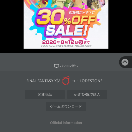
パソコン版へ
関連商品
e-STOREで購入
ゲームダウンロード
Official Information