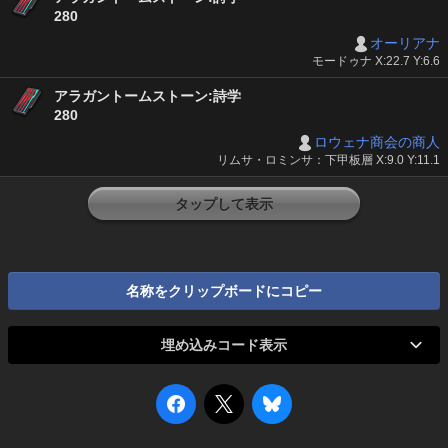
280
オーリアナ
モードゥナ X:22.7 Y:6.6
アラガントームストーン:詩学
280
ロウェナ商会の商人
リムサ・ロミンサ：下甲板層 X:9.0 Y:11.1
タップして表示
名称をクリップボードにコピー
埋め込みコード表示