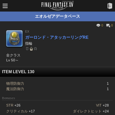
エオルゼアデータベース
0
0
EX
ガーロンド・アタッカーリングRE
指輪
全クラス
Lv 50～
ITEM LEVEL 130
物理防御力
1
魔法防御力
1
Bonuses
STR
+26
VIT
+28
クリティカル
+17
ダイレクトヒット
+24