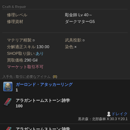
Craft & Repair
修理レベル
彫金師 Lv 40～
修理資材
ダークマターG5
マテリア精製:
○
武具投影:
○
分解適正スキル:
130.00
染色:
×
SHOP取り扱い:
あり
買取価格:
290 Gil
マーケット取引不可
入手先 : 取引に必要なアイテム
(
8
)
ガーロンド・アタッカーリング
1
アラガントームストーン:詩学
100
ドレイク
黒衣森：北部森林 X:30.3 Y:20.1
アラガントームストーン:詩学