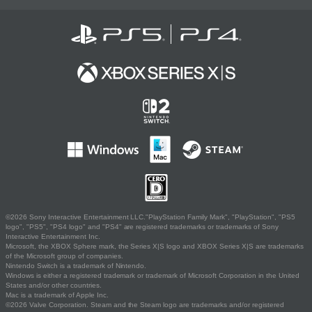
©2026 Sony Interactive Entertainment LLC."PlayStation Family Mark", "PlayStation", "PS5
logo", "PS5", "PS4 logo" and "PS4" are registered trademarks or trademarks of Sony
Interactive Entertainment Inc.
Microsoft, the XBOX Sphere mark, the Series X|S logo and XBOX Series X|S are trademarks
of the Microsoft group of companies.
Nintendo Switch is a trademark of Nintendo.
Windows is either a registered trademark or trademark of Microsoft Corporation in the United
States and/or other countries.
Mac is a trademark of Apple Inc.
©2026 Valve Corporation. Steam and the Steam logo are trademarks and/or registered