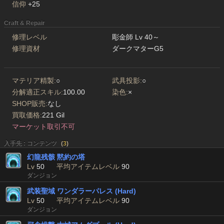
信仰
+25
Craft & Repair
修理レベル
彫金師 Lv 40～
修理資材
ダークマターG5
マテリア精製:
○
武具投影:
○
分解適正スキル:
100.00
染色:
×
SHOP販売:
なし
買取価格:
221 Gil
マーケット取引不可
入手先 : コンテンツ
(
3
)
幻龍残骸 黙約の塔
Lv
50
平均アイテムレベル
90
ダンジョン
武装聖域 ワンダラーパレス (Hard)
Lv
50
平均アイテムレベル
90
ダンジョン