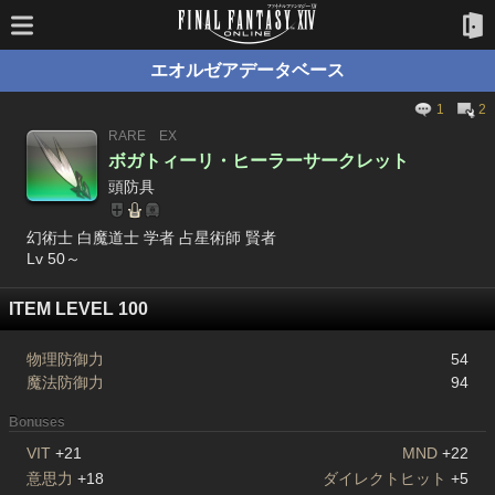
エオルゼアデータベース
1
2
RARE
EX
ボガトィーリ・ヒーラーサークレット
頭防具
幻術士 白魔道士 学者 占星術師 賢者
Lv 50～
ITEM LEVEL 100
物理防御力
54
魔法防御力
94
Bonuses
VIT
+21
MND
+22
意思力
+18
ダイレクトヒット
+5