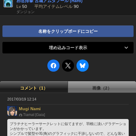
邪念排撃 古城アムダプール (Hard)
Lv
50
平均アイテムレベル
90
ダンジョン
名称をクリップボードにコピー
埋め込みコード表示
コメント（1）
画像（2）
2017/03/19 12:14
Mugi Nami
Tiamat [Gaia]
プラチナヒーラーサークレットに似てますが、羽根に淡いグラデーショ
ンがかかっています。
シンプルで髪型や耳(角)のグラフィックに干渉しないので、どんな装い