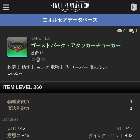
エオルゼアデータベース
0
1
RARE
EX
ゴーストバーク・アタッカーチョーカー
首飾り
格闘士 槍術士 モンク 竜騎士 侍 リーパー 魔獣使い
Lv 61～
ITEM LEVEL 260
物理防御力
1
魔法防御力
1
Bonuses
STR
+45
VIT
+47
意思力
+45
ダイレクトヒット
+32