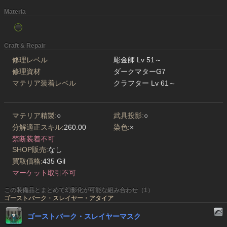
Materia
Craft & Repair
修理レベル
彫金師 Lv 51～
修理資材
ダークマターG7
マテリア装着レベル
クラフター Lv 61～
マテリア精製:
○
武具投影:
○
分解適正スキル:
260.00
染色:
×
禁断装着不可
SHOP販売:
なし
買取価格:
435 Gil
マーケット取引不可
この装備品とまとめて幻影化が可能な組み合わせ（1）
ゴーストバーク・スレイヤー・アタイア
ゴーストバーク・スレイヤーマスク