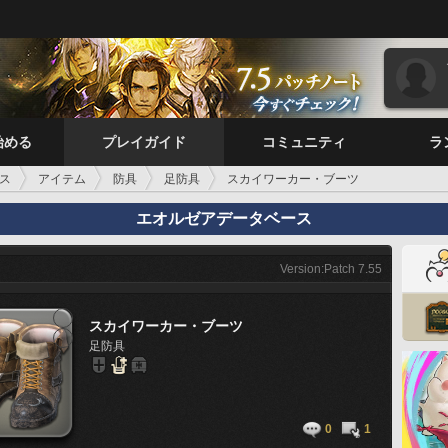
始める
プレイガイド
コミュニティ
ラ
ス
アイテム
防具
足防具
スカイワーカー・ブーツ
エオルゼアデータベース
Version:Patch 7.55
スカイワーカー・ブーツ
足防具
0
1