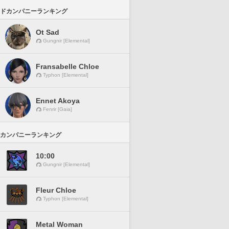
ドカンパニーランキング
Ot Sad
Gungnir [Elemental]
Fransabelle Chloe
Typhon [Elemental]
Ennet Akoya
Fenrir [Gaia]
カンパニーランキング
10:00
Gungnir [Elemental]
Fleur Chloe
Typhon [Elemental]
Metal Woman