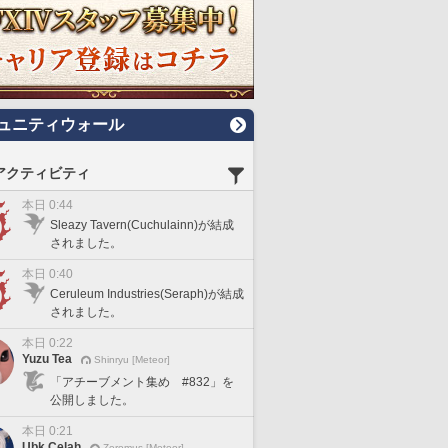
ュニティウォール
アクティビティ
本日 0:44
Sleazy Tavern(Cuchulainn)が結成
されました。
本日 0:40
Ceruleum Industries(Seraph)が結成
されました。
本日 0:22
Yuzu Tea
Shinryu [Meteor]
「アチーブメント集め #832」を
公開しました。
本日 0:21
Ubk Celah
Zeromus [Meteor]