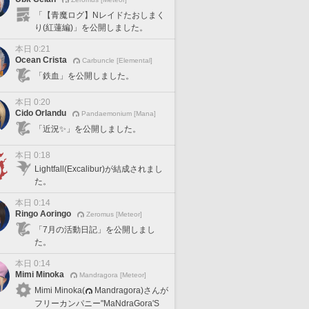
「【青魔ログ】Nレイドたおしまく
り(紅蓮編)」を公開しました。
本日 0:21
Ocean Crista
Carbuncle [Elemental]
「鉄血」を公開しました。
本日 0:20
Cido Orlandu
Pandaemonium [Mana]
「近況✨」を公開しました。
本日 0:18
Lightfall(Excalibur)が結成されまし
た。
本日 0:14
Ringo Aoringo
Zeromus [Meteor]
「7月の活動日記」を公開しまし
た。
本日 0:14
Mimi Minoka
Mandragora [Meteor]
Mimi Minoka(
Mandragora)さんが
フリーカンパニー"MaNdraGora'S