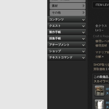
ITEM LEV
素材
その他
コンテンツ
クエスト
全クラス
Lv 1～
製作手帳
Craft & Repa
採集手帳
修理レベ
アチーブメント
修理資材
ショップ
マテリア精
分解:
×
テキストコマンド
SHOP取り
買取価格:
1 
この装備品
スカイワー
頭
ス
胴
ス