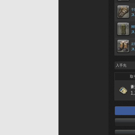
手
ス
脚
ス
足
ス
入手先
取
蒼
1