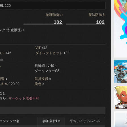
EL 120
物理防御力
魔法防御力
102
102
ンク 侍 魔獣使い
VIT
+48
カル
+46
ダイレクトヒット
+32
ir
ル
裁縫師 Lv 40～
ダークマターG5
製:
○
武具投影:
○
キル:
120.00
染色:
×
なし
9 Gil
マーケット取引不可
コンテンツ名
参加条件Lv
平均アイテムレベル