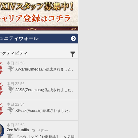
ュニティウォール
アクティビティ
本日 22:58
Xykarn(Omega)が結成されました。
本日 22:56
JASS(Zeromus)が結成されました。
本日 22:54
XPeak(Asura)が結成されました。
本日 22:53
Zen Wistallia
Ifrit [Gaia]
「ハウジング【お宅探訪】」を公開