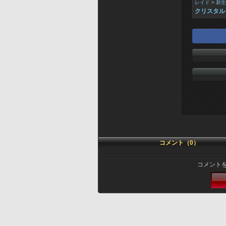
レイド
>
新生
クリスタル
コメント（0）
コメント