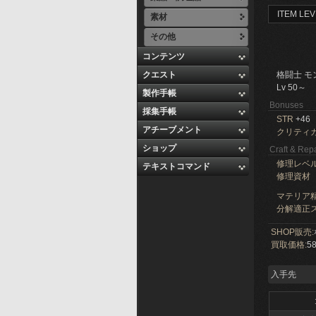
ITEM LEV
素材
その他
コンテンツ
クエスト
格闘士 モ
Lv 50～
製作手帳
Bonuses
採集手帳
STR
+46
アチーブメント
クリティ
ショップ
Craft & Repa
修理レベ
テキストコマンド
修理資材
マテリア精
分解適正ス
SHOP販売:
買取価格:
58
入手先