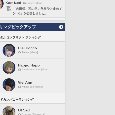
Kuon Nagi
Hades [Mana]
「吉田様、私の熱い熱量受け止めて
(>_<)」を公開しました。
キングピックアップ
タルコンフリクト ランキング
Ciel Cocco
Anima [Mana]
Happo Hapo
Pandaemonium [Mana]
Vivi Ann
Kujata [Elemental]
ドカンパニーランキング
Ot Sad
Gungnir [Elemental]