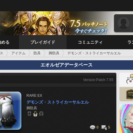
始める
プレイガイド
コミュニティ
ラ
ス
アイテム
防具
脚防具
デモンズ・ストライカーサルエル
エオルゼアデータベース
Version:Patch 7.55
RARE
EX
デモンズ・ストライカーサルエル
脚防具
0
5