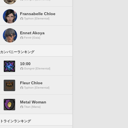
Fransabelle Chloe
Typhon [Elemental]
Ennet Akoya
Fenrir [Gaia]
カンパニーランキング
10:00
Gungnir [Elemental]
Fleur Chloe
Typhon [Elemental]
Metal Woman
Titan [Mana]
トラインランキング