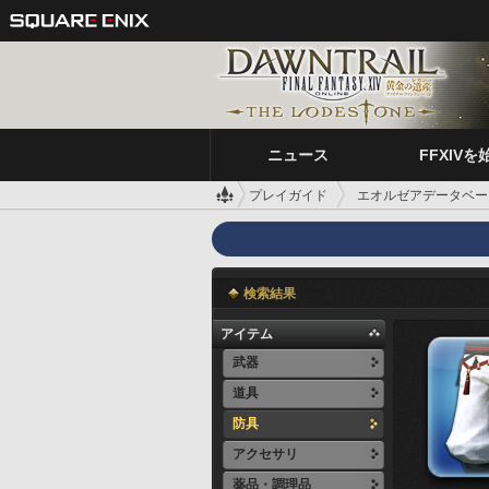
ニュース
FFXIVを
プレイガイド
エオルゼアデータベー
検索結果
アイテム
武器
道具
防具
アクセサリ
薬品・調理品