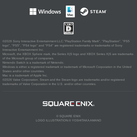
©2026 Sony Interactive Entertainment LLC."PlayStation Family Mark", "PlayStation", "PS5
logo", "PS5", "PS4 logo" and "PS4" are registered trademarks or trademarks of Sony
Interactive Entertainment Inc.
Microsoft, the XBOX Sphere mark, the Series X|S logo and XBOX Series X|S are trademarks
of the Microsoft group of companies.
Nintendo Switch is a trademark of Nintendo.
Windows is either a registered trademark or trademark of Microsoft Corporation in the United
States and/or other countries.
Mac is a trademark of Apple Inc.
©2026 Valve Corporation. Steam and the Steam logo are trademarks and/or registered
trademarks of Valve Corporation in the U.S. and/or other countries.
© SQUARE ENIX
LOGO ILLUSTRATION:© YOSHITAKA AMANO