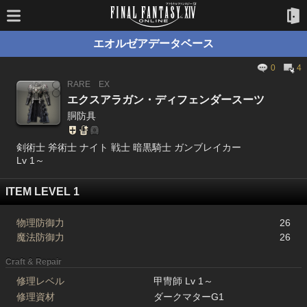
エオルゼアデータベース
0
4
RARE
EX
エクスアラガン・ディフェンダースーツ
胴防具
剣術士 斧術士 ナイト 戦士 暗黒騎士 ガンブレイカー
Lv 1～
ITEM LEVEL 1
物理防御力
26
魔法防御力
26
Craft & Repair
修理レベル
甲冑師 Lv 1～
修理資材
ダークマターG1