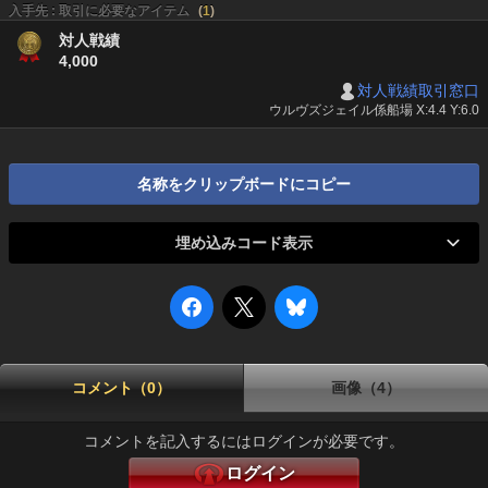
入手先 : 取引に必要なアイテム
(
1
)
対人戦績
4,000
対人戦績取引窓口
ウルヴズジェイル係船場 X:4.4 Y:6.0
名称をクリップボードにコピー
埋め込みコード表示
コメント（0）
画像（4）
コメントを記入するにはログインが必要です。
ログイン