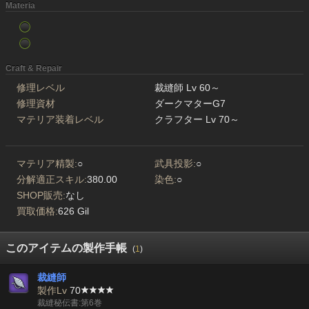
Materia
Craft & Repair
修理レベル
裁縫師 Lv 60～
修理資材
ダークマターG7
マテリア装着レベル
クラフター Lv 70～
マテリア精製:
○
武具投影:
○
分解適正スキル:
380.00
染色:
○
SHOP販売:
なし
買取価格:
626 Gil
このアイテムの製作手帳
(
1
)
裁縫師
製作Lv
70
裁縫秘伝書:第6巻