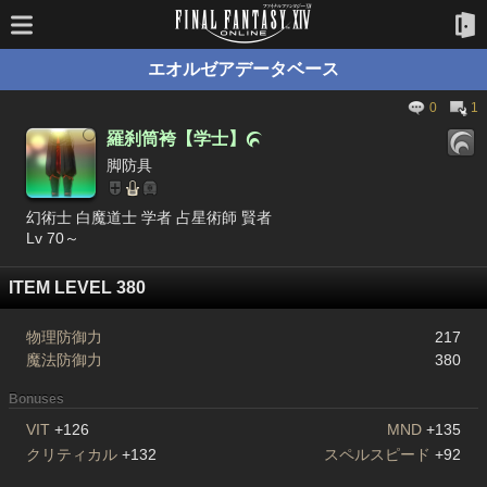
エオルゼアデータベース
0
1
羅刹筒袴【学士】

脚防具
幻術士 白魔道士 学者 占星術師 賢者
Lv 70～
ITEM LEVEL 380
物理防御力
217
魔法防御力
380
Bonuses
VIT
+126
MND
+135
クリティカル
+132
スペルスピード
+92