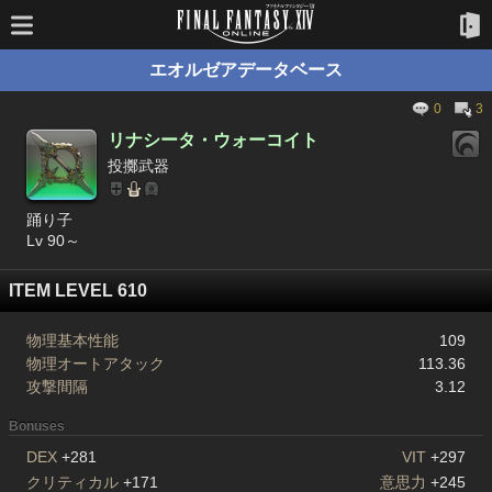
エオルゼアデータベース
0
3
リナシータ・ウォーコイト
投擲武器
踊り子
Lv 90～
ITEM LEVEL 610
物理基本性能
109
物理オートアタック
113.36
攻撃間隔
3.12
Bonuses
DEX
+281
VIT
+297
クリティカル
+171
意思力
+245