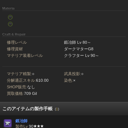
Materia
Craft & Repair
修理レベル
鍛冶師 Lv 80～
修理資材
ダークマターG8
マテリア装着レベル
クラフター Lv 90～
マテリア精製:
○
武具投影:
○
分解適正スキル:
610.00
染色:
×
SHOP販売:
なし
買取価格:
709 Gil
このアイテムの製作手帳
(
1
)
鍛冶師
製作Lv
90