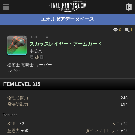
エオルゼアデータベース
0
1
RARE
EX
スカラスレイヤー・アームガード
手防具
槍術士 竜騎士 リーパー
Lv 70～
ITEM LEVEL 315
物理防御力
246
魔法防御力
194
Bonuses
STR
+72
VIT
+72
意思力
+50
ダイレクトヒット
+72