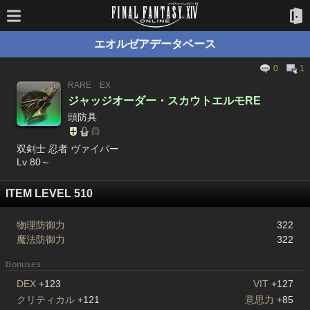
エオルゼアデータベース
0
1
RARE
EX
ジャッジオーダー・スカウトエルモRE
頭防具
双剣士 忍者 ヴァイパー
Lv 80～
ITEM LEVEL 510
物理防御力
322
魔法防御力
322
Bonuses
DEX
+123
VIT
+127
クリティカル
+121
意思力
+85