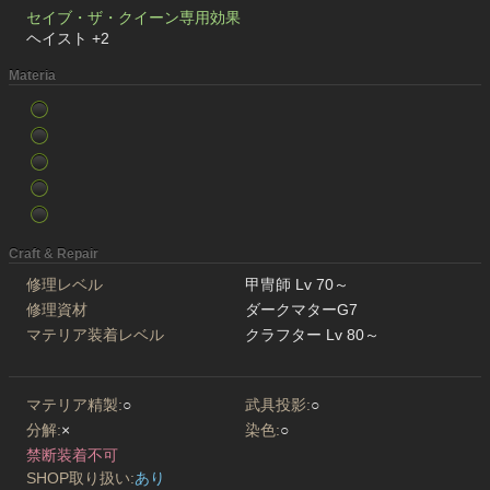
セイブ・ザ・クイーン専用効果
ヘイスト +2
Materia
Craft & Repair
修理レベル
甲冑師 Lv 70～
修理資材
ダークマターG7
マテリア装着レベル
クラフター Lv 80～
マテリア精製:
○
武具投影:
○
分解:
×
染色:
○
禁断装着不可
SHOP取り扱い:
あり