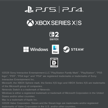
©2026 Sony Interactive Entertainment LLC."PlayStation Family Mark", "PlayStation", "PS5
logo", "PS5", "PS4 logo" and "PS4" are registered trademarks or trademarks of Sony
Interactive Entertainment Inc.
Microsoft, the XBOX Sphere mark, the Series X|S logo and XBOX Series X|S are trademarks
of the Microsoft group of companies.
Nintendo Switch is a trademark of Nintendo.
Windows is either a registered trademark or trademark of Microsoft Corporation in the United
States and/or other countries.
Mac is a trademark of Apple Inc.
©2026 Valve Corporation. Steam and the Steam logo are trademarks and/or registered
trademarks of Valve Corporation in the U.S. and/or other countries.