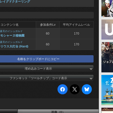
レイグドクターリング
コンテンツ名
参加条件Lv
平均アイテムレベル
蒼天のイシュガルド
60
170
聖モシャーヌ植物園
蒼天のイシュガルド
60
170
リウス大灯台 (Hard)
名称をクリップボードにコピー
埋め込みコード表示
ファンキット「ツールチップ」コード表示
画像（0）