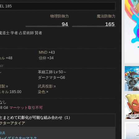
EL 185
物理防御力
魔法防御力
94
165
魔道士 学者 占星術師 賢者
MND
+43
カル
+48
信仰
+34
ir
ル
革細工師 Lv 50～
ダークマターG6
製:
○
武具投影:
○
キル:
185.00
染色:
×
なし
8 Gil
マーケット取引不可
とまとめて幻影化が可能な組み合わせ（1）
クターアタイア
防具
レイグドクターマスク