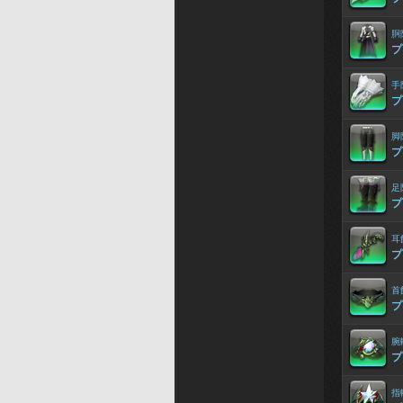
胴
プ
手
プ
脚
プ
足
プ
耳
プ
首
プ
腕
プ
指