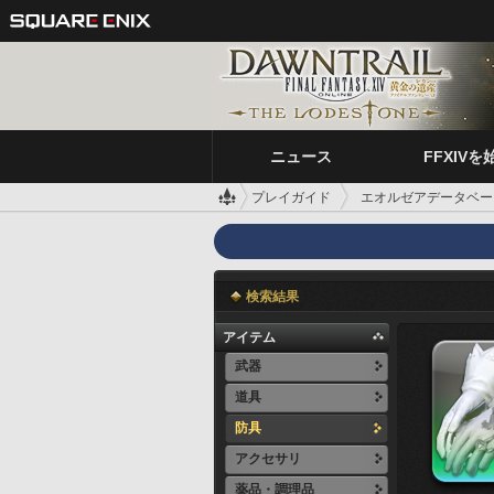
ニュース
FFXIVを
プレイガイド
エオルゼアデータベー
検索結果
アイテム
武器
道具
防具
アクセサリ
薬品・調理品