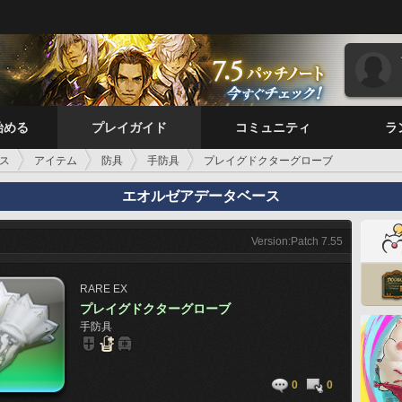
始める
プレイガイド
コミュニティ
ラ
ス
アイテム
防具
手防具
プレイグドクターグローブ
エオルゼアデータベース
Version:Patch 7.55
RARE
EX
プレイグドクターグローブ
手防具
0
0