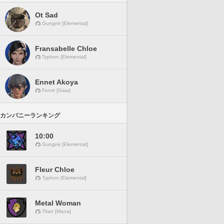
Ot Sad
Gungnir [Elemental]
Fransabelle Chloe
Typhon [Elemental]
Ennet Akoya
Fenrir [Gaia]
カンパニーランキング
10:00
Gungnir [Elemental]
Fleur Chloe
Typhon [Elemental]
Metal Woman
Titan [Mana]