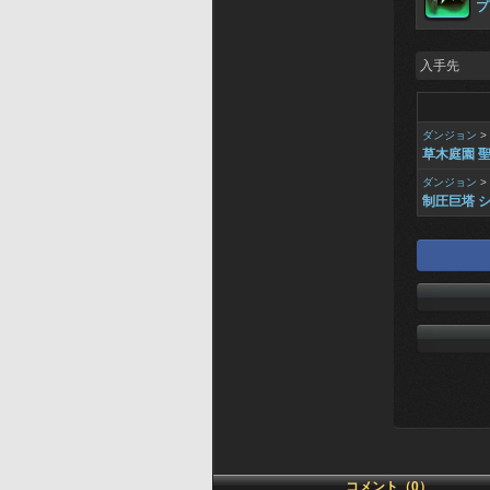
プ
入手先
ダンジョン
>
草木庭園 
ダンジョン
>
制圧巨塔 シ
コメント（0）