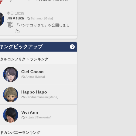
本日 10:39
Jin Asuka
Bahamut [Gaia]
「パンナコッタで」を公開しまし
た。
キングピックアップ
タルコンフリクト ランキング
Ciel Cocco
Anima [Mana]
Happo Hapo
Pandaemonium [Mana]
Vivi Ann
Kujata [Elemental]
ドカンパニーランキング