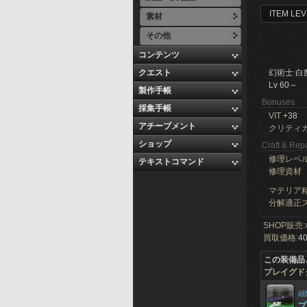
ITEM LEV
素材
その他
コンテンツ
クエスト
幻術士 白
Lv 60～
製作手帳
Bonuses
採集手帳
VIT
+38
アチーブメント
クリティ
ショップ
Craft & Repa
修理レベ
テキストコマンド
修理資材
マテリア精
分解適正ス
SHOP販売:
買取価格:
40
この装備品
プレイグド
頭
プ