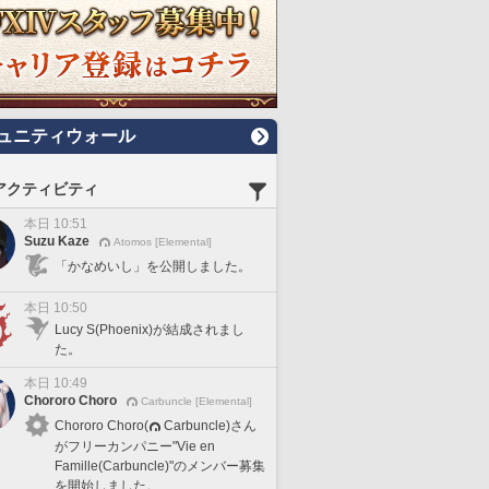
ュニティウォール
アクティビティ
本日 10:51
Suzu Kaze
Atomos [Elemental]
「かなめいし」を公開しました。
本日 10:50
Lucy S(Phoenix)が結成されまし
た。
本日 10:49
Chororo Choro
Carbuncle [Elemental]
Chororo Choro(
Carbuncle)さん
がフリーカンパニー"Vie en
Famille(Carbuncle)"のメンバー募集
を開始しました。