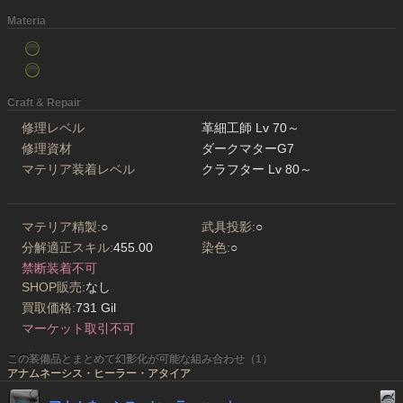
Materia
Craft & Repair
修理レベル
革細工師 Lv 70～
修理資材
ダークマターG7
マテリア装着レベル
クラフター Lv 80～
マテリア精製:
○
武具投影:
○
分解適正スキル:
455.00
染色:
○
禁断装着不可
SHOP販売:
なし
買取価格:
731 Gil
マーケット取引不可
この装備品とまとめて幻影化が可能な組み合わせ（1）
アナムネーシス・ヒーラー・アタイア