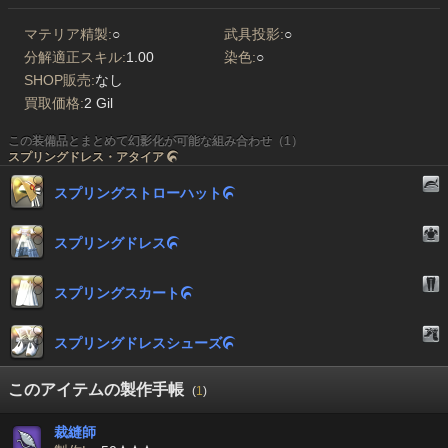
マテリア精製:
○
武具投影:
○
分解適正スキル:
1.00
染色:
○
SHOP販売:
なし
買取価格:
2 Gil
この装備品とまとめて幻影化が可能な組み合わせ（1）
スプリングドレス・アタイア

スプリングストローハット

スプリングドレス

スプリングスカート

スプリングドレスシューズ

このアイテムの製作手帳
(
1
)
裁縫師