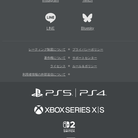
Instagram
Twitch
LINE
Bluesky
レーティング制度について
プライバシーポリシー
著作権について
サポートセンター
ライセンス
ルール＆ポリシー
利用者情報の外部送信について