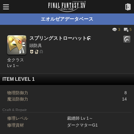
エオルゼアデータベース
3
5
スプリングストローハット

頭防具
全クラス
Lv 1～
ITEM LEVEL 1
物理防御力
8
魔法防御力
14
Craft & Repair
修理レベル
裁縫師 Lv 1～
修理資材
ダークマターG1