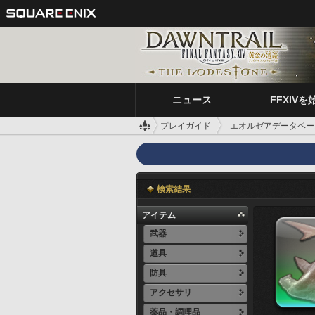
ニュース
FFXIVを
プレイガイド
エオルゼアデータベー
検索結果
アイテム
武器
道具
防具
アクセサリ
薬品・調理品