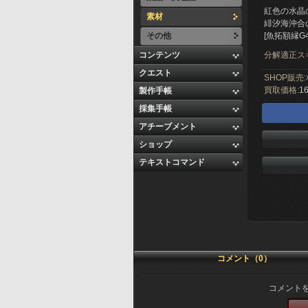
紅色の水晶
素材
緋汐海沖合
その他
[魚拓額縁G
コンテンツ
分解適正ス
クエスト
SHOP販売:
買取価格:
16
製作手帳
採集手帳
アチーブメント
ショップ
テキストコマンド
コメント（0）
コメント