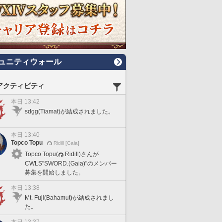
ュニティウォール
アクティビティ
本日 13:42
sdgg(Tiamat)が結成されました。
本日 13:40
Topco Topu
Ridill [Gaia]
Topco Topu(
Ridill)さんが
CWLS"SWORD.(Gaia)"のメンバー
募集を開始しました。
本日 13:38
Mt. Fuji(Bahamut)が結成されまし
た。