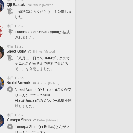
本日 13:37
Qiji Bastok
Ramuh [Meteor]
「磁鉄鉱にありがとう」を公開しま
した。
本日 13:37
Lahabrea conservancy(Ifrit)が結成
されました。
本日 13:37
Shoot Goliy
Shinryu [Meteor]
「八月二十日までDMMブックスで
ヤニねこが三巻まで無料で読める
ぞ！」を公開しました。
本日 13:35
Noxiel Vernoir
Unicorn [Meteor]
Noxiel Vernoir(
Unicorn)さんがフ
リーカンパニー"Stella
Flora(Unicorn)"のメンバー募集を開
始しました。
本日 13:32
Yumepa Shino
Belias [Meteor]
Yumepa Shino(
Belias)さんがフ
リーカンパニー"Cat