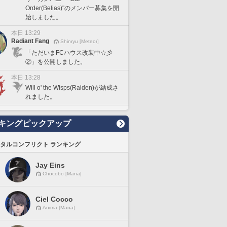
Order(Belias)"のメンバー募集を開
始しました。
本日 13:29
Radiant Fang
Shinryu [Meteor]
「ただいまFCハウス改装中☆彡
②」を公開しました。
本日 13:28
Will o' the Wisps(Raiden)が結成さ
れました。
キングピックアップ
タルコンフリクト ランキング
Jay Eins
Chocobo [Mana]
Ciel Cocco
Anima [Mana]