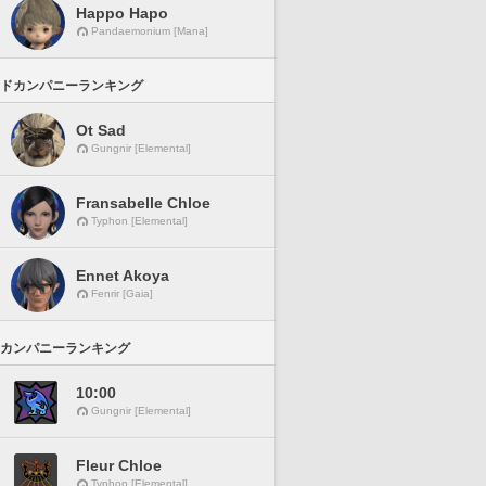
Happo Hapo
Pandaemonium [Mana]
ドカンパニーランキング
Ot Sad
Gungnir [Elemental]
Fransabelle Chloe
Typhon [Elemental]
Ennet Akoya
Fenrir [Gaia]
カンパニーランキング
10:00
Gungnir [Elemental]
Fleur Chloe
Typhon [Elemental]