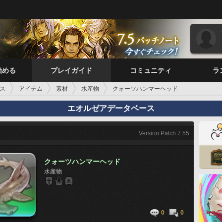
始める
プレイガイド
コミュニティ
ラ
ス
アイテム
素材
水産物
クォーツハンマーヘッド
エオルゼアデータベース
Version:Patch 7.55
クォーツハンマーヘッド
水産物
0
0