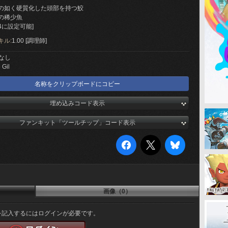
の如く硬質化した頭部を持つ鮫
の稀少魚
4に設定可能]
キル:
1.00 [調理師]
なし
 Gil
名称をクリップボードにコピー
埋め込みコード表示
ファンキット「ツールチップ」コード表示
画像（0）
を記入するにはログインが必要です。