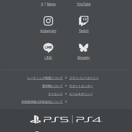
/
X
News
YouTube
Instagram
Twitch
LINE
Bluesky
レーティング制度について
プライバシーポリシー
著作権について
サポートセンター
ライセンス
ルール＆ポリシー
利用者情報の外部送信について