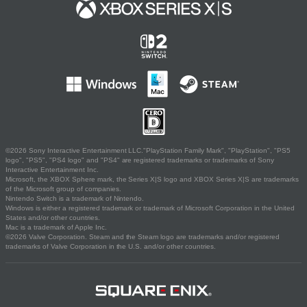
©2026 Sony Interactive Entertainment LLC."PlayStation Family Mark", "PlayStation", "PS5
logo", "PS5", "PS4 logo" and "PS4" are registered trademarks or trademarks of Sony
Interactive Entertainment Inc.
Microsoft, the XBOX Sphere mark, the Series X|S logo and XBOX Series X|S are trademarks
of the Microsoft group of companies.
Nintendo Switch is a trademark of Nintendo.
Windows is either a registered trademark or trademark of Microsoft Corporation in the United
States and/or other countries.
Mac is a trademark of Apple Inc.
©2026 Valve Corporation. Steam and the Steam logo are trademarks and/or registered
trademarks of Valve Corporation in the U.S. and/or other countries.