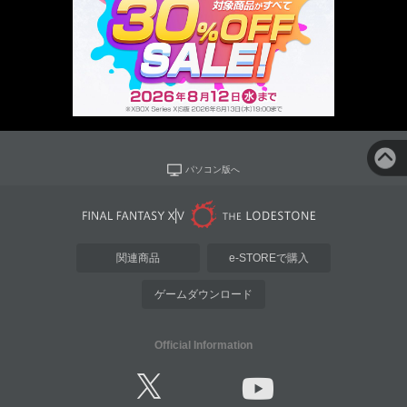
パソコン版へ
関連商品
e-STOREで購入
ゲームダウンロード
Official Information