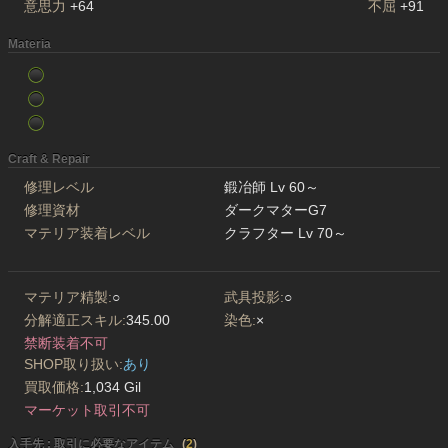
意思力
+64
不屈
+91
Materia
Craft & Repair
修理レベル
鍛冶師 Lv 60～
修理資材
ダークマターG7
マテリア装着レベル
クラフター Lv 70～
マテリア精製:
○
武具投影:
○
分解適正スキル:
345.00
染色:
×
禁断装着不可
SHOP取り扱い:
あり
買取価格:
1,034 Gil
マーケット取引不可
入手先 : 取引に必要なアイテム
(
2
)