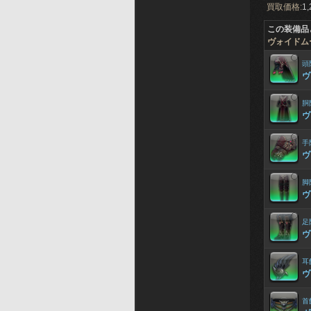
買取価格:
1,
この装備品
ヴォイドム
頭
ヴ
胴
ヴ
手
ヴ
脚
ヴ
足
ヴ
耳
ヴ
首