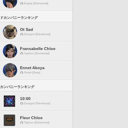
Kujata [Elemental]
ドカンパニーランキング
Ot Sad
Gungnir [Elemental]
Fransabelle Chloe
Typhon [Elemental]
Ennet Akoya
Fenrir [Gaia]
カンパニーランキング
10:00
Gungnir [Elemental]
Fleur Chloe
Typhon [Elemental]