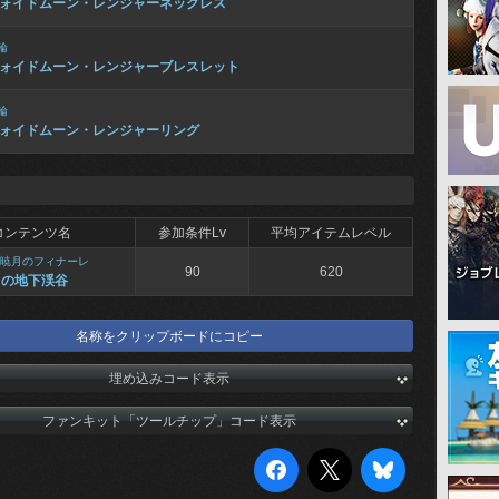
ォイドムーン・レンジャーネックレス
輪
ォイドムーン・レンジャーブレスレット
輪
ォイドムーン・レンジャーリング
コンテンツ名
参加条件Lv
平均アイテムレベル
暁月のフィナーレ
90
620
月の地下渓谷
名称をクリップボードにコピー
埋め込みコード表示
ファンキット「ツールチップ」コード表示