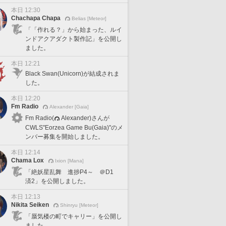
本日 12:30
Chachapa Chapa
Belias [Meteor]
「「作れる？」から始まった、ルイ
ンドアクアダクト製作記」を公開し
ました。
本日 12:21
Black Swan(Unicorn)が結成されま
した。
本日 12:20
Fm Radio
Alexander [Gaia]
Fm Radio(
Alexander)さんが
CWLS"Eorzea Game Bu(Gaia)"のメ
ンバー募集を開始しました。
本日 12:14
Chama Lox
Ixion [Mana]
「絶妖星乱舞 進捗P4～ ＠D1
済2」を公開しました。
本日 12:13
Nikita Seiken
Shinryu [Meteor]
「蜃気楼の町でキャリー」を公開し
ました。