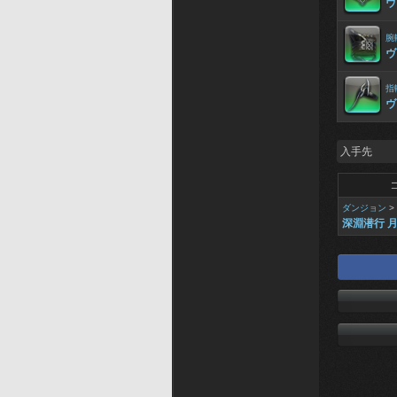
ヴ
腕
ヴ
指
ヴ
入手先
ダンジョン
>
深淵潜行 