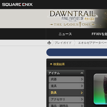
ニュース
FFXIVを
プレイガイド
エオルゼアデータベー
検索結果
アイテム
武器
道具
防具
アクセサリ
薬品・調理品