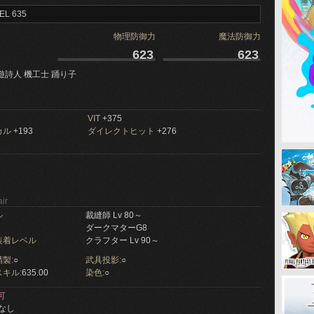
EL 635
物理防御力
魔法防御力
623
623
遊詩人 機工士 踊り子
VIT
+375
カル
+193
ダイレクトヒット
+276
ir
ル
裁縫師 Lv 80～
ダークマターG8
装着レベル
クラフター Lv 90～
製:
○
武具投影:
○
キル:
635.00
染色:
○
可
なし