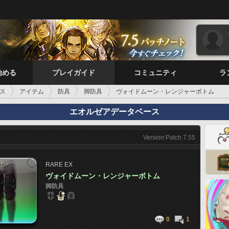
始める
プレイガイド
コミュニティ
ラ
ス
アイテム
防具
脚防具
ヴォイドムーン・レンジャーボトム
エオルゼアデータベース
Version:Patch 7.55
RARE
EX
ヴォイドムーン・レンジャーボトム
脚防具
0
1