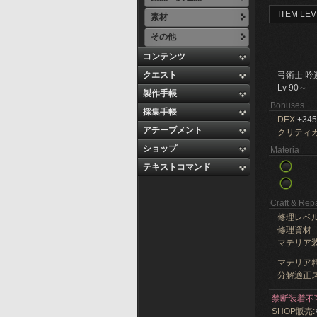
ITEM LEV
素材
その他
コンテンツ
クエスト
弓術士 吟
Lv 90～
製作手帳
Bonuses
採集手帳
DEX
+345
アチーブメント
クリティ
ショップ
Materia
テキストコマンド
Craft & Repa
修理レベ
修理資材
マテリア
マテリア精
分解適正ス
禁断装着不
SHOP販売: