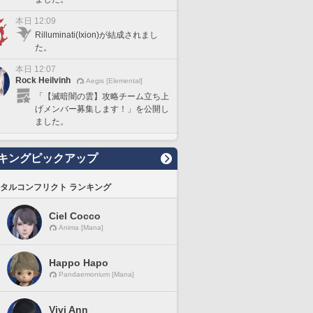
本日 12:09
Rilluminati(Ixion)が結成されまし
た。
本日 12:07
Rock Heilvinh
Aegis [Elemental]
「【滅暗闇の雲】攻略チーム立ち上
げメンバー募集します！」を公開し
ました。
キングピックアップ
タルコンフリクト ランキング
Ciel Cocco
Anima [Mana]
Happo Hapo
Pandaemonium [Mana]
Vivi Ann