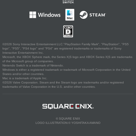
©2026 Sony Interactive Entertainment LLC."PlayStation Family Mark", "PlayStation", "PS5
logo", "PS5", "PS4 logo" and "PS4" are registered trademarks or trademarks of Sony
Interactive Entertainment Inc.
Microsoft, the XBOX Sphere mark, the Series X|S logo and XBOX Series X|S are trademarks
of the Microsoft group of companies.
Nintendo Switch is a trademark of Nintendo.
Windows is either a registered trademark or trademark of Microsoft Corporation in the United
States and/or other countries.
Mac is a trademark of Apple Inc.
©2026 Valve Corporation. Steam and the Steam logo are trademarks and/or registered
trademarks of Valve Corporation in the U.S. and/or other countries.
© SQUARE ENIX
LOGO ILLUSTRATION:© YOSHITAKA AMANO