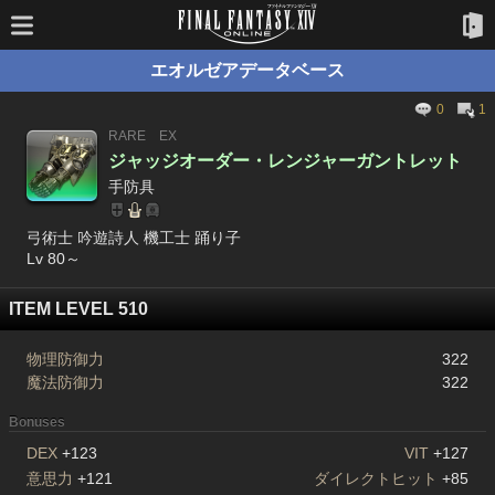
エオルゼアデータベース
0
1
RARE
EX
ジャッジオーダー・レンジャーガントレット
手防具
弓術士 吟遊詩人 機工士 踊り子
Lv 80～
ITEM LEVEL 510
物理防御力
322
魔法防御力
322
Bonuses
DEX
+123
VIT
+127
意思力
+121
ダイレクトヒット
+85