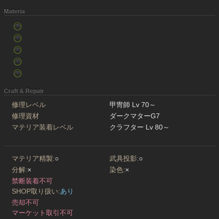
Materia
Craft & Repair
修理レベル
甲冑師 Lv 70～
修理資材
ダークマターG7
マテリア装着レベル
クラフター Lv 80～
マテリア精製:
○
武具投影:
○
分解:
×
染色:
×
禁断装着不可
SHOP取り扱い:
あり
売却不可
マーケット取引不可