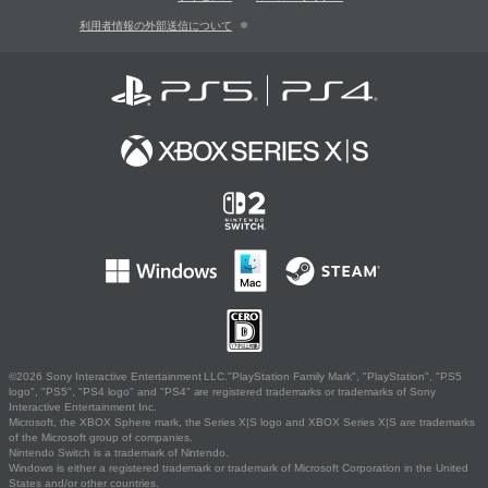
利用者情報の外部送信について
©2026 Sony Interactive Entertainment LLC."PlayStation Family Mark", "PlayStation", "PS5
logo", "PS5", "PS4 logo" and "PS4" are registered trademarks or trademarks of Sony
Interactive Entertainment Inc.
Microsoft, the XBOX Sphere mark, the Series X|S logo and XBOX Series X|S are trademarks
of the Microsoft group of companies.
Nintendo Switch is a trademark of Nintendo.
Windows is either a registered trademark or trademark of Microsoft Corporation in the United
States and/or other countries.