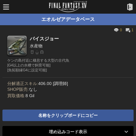
エオルゼアデータベース
0
1
バイスジョー
水産物
ケンの島付近に棲息する大型の古代魚
[G4以上の水槽で飼育可能]
[魚拓額縁G4に設定可能]
分解適正スキル:
406.00 [調理師]
SHOP販売:
なし
買取価格:
8 Gil
名称をクリップボードにコピー
埋め込みコード表示