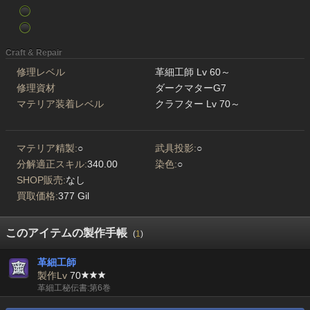
Craft & Repair
修理レベル
革細工師 Lv 60～
修理資材
ダークマターG7
マテリア装着レベル
クラフター Lv 70～
マテリア精製:
○
武具投影:
○
分解適正スキル:
340.00
染色:
○
SHOP販売:
なし
買取価格:
377 Gil
このアイテムの製作手帳
(
1
)
革細工師
製作Lv
70
革細工秘伝書:第6巻