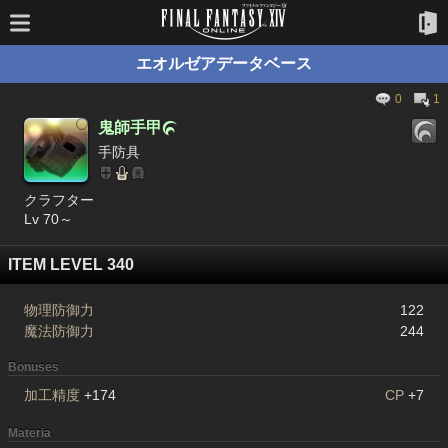
エオルゼアデータベース
0
1
鬼師手甲

手防具
クラフター
Lv 70～
ITEM LEVEL 340
物理防御力
122
魔法防御力
244
Bonuses
加工精度
+174
CP
+7
Materia