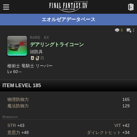
エオルゼアデータベース
0
1
RARE
EX
デアリングトライコーン
頭防具
槍術士 竜騎士 リーパー
Lv 60～
ITEM LEVEL 185
物理防御力
165
魔法防御力
129
Bonuses
STR
+43
VIT
+42
意思力
+48
ダイレクトヒット
+34