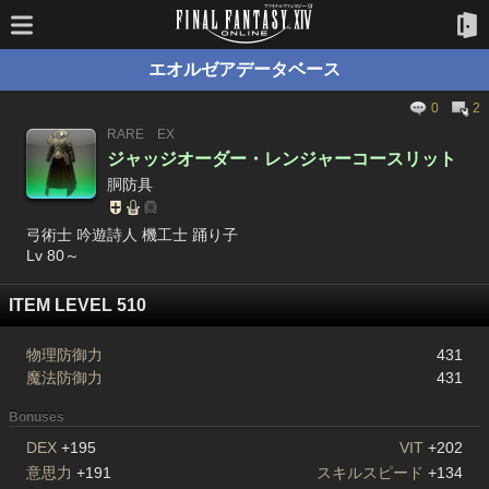
エオルゼアデータベース
0
2
RARE
EX
ジャッジオーダー・レンジャーコースリット
胴防具
弓術士 吟遊詩人 機工士 踊り子
Lv 80～
ITEM LEVEL 510
物理防御力
431
魔法防御力
431
Bonuses
DEX
+195
VIT
+202
意思力
+191
スキルスピード
+134