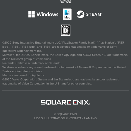
©2026 Sony Interactive Entertainment LLC."PlayStation Family Mark", "PlayStation", "PS5
logo", "PS5", "PS4 logo" and "PS4" are registered trademarks or trademarks of Sony
Interactive Entertainment Inc.
Microsoft, the XBOX Sphere mark, the Series X|S logo and XBOX Series X|S are trademarks
of the Microsoft group of companies.
Nintendo Switch is a trademark of Nintendo.
Windows is either a registered trademark or trademark of Microsoft Corporation in the United
States and/or other countries.
Mac is a trademark of Apple Inc.
©2026 Valve Corporation. Steam and the Steam logo are trademarks and/or registered
trademarks of Valve Corporation in the U.S. and/or other countries.
© SQUARE ENIX
LOGO ILLUSTRATION:© YOSHITAKA AMANO