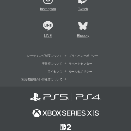
Instagram
Twitch
LINE
Bluesky
レーティング制度について
プライバシーポリシー
著作権について
サポートセンター
ライセンス
ルール＆ポリシー
利用者情報の外部送信について