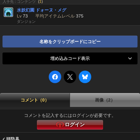
入手先 : コンテンツ
(
1
)
水妖幻園 ドォーヌ・メグ
Lv
73
平均アイテムレベル
375
ダンジョン
名称をクリップボードにコピー
埋め込みコード表示
コメント（0）
画像（2）
コメントを記入するにはログインが必要です。
ログイン
頭防具