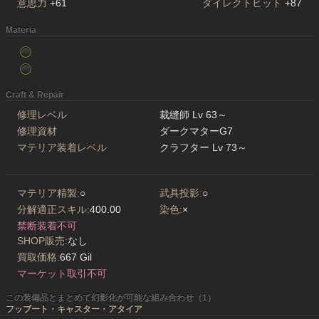
意思力
+61
ダイレクトヒット
+87
Materia
Craft & Repair
修理レベル
裁縫師 Lv 63～
修理資材
ダークマターG7
マテリア装着レベル
クラフター Lv 73～
マテリア精製:
○
武具投影:
○
分解適正スキル:
400.00
染色:
×
禁断装着不可
SHOP販売:
なし
買取価格:
667 Gil
マーケット取引不可
この装備品とまとめて幻影化が可能な組み合わせ（1）
フッブート・キャスター・アタイア