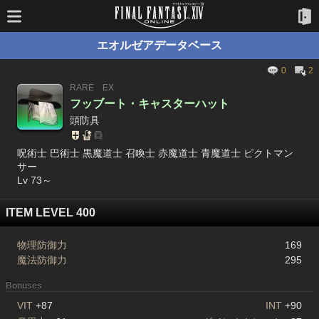
エオルゼアデータベース
0
2
RARE
EX
フッブート・キャスターハット
頭防具
呪術士 巴術士 黒魔道士 召喚士 赤魔道士 青魔道士 ピクトマン
サー
Lv 73～
ITEM LEVEL 400
物理防御力
169
魔法防御力
295
Bonuses
VIT
+87
INT
+90