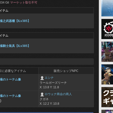
034 Gil
マーケット取引不可
イテム
雀之武器櫃【ILv385】
イテム
雀騎士装具【ILv385】
引に必要なアイテム
販売ショップNPC
エシナ
雀のトーテム像
ラールガーズリーチ
X: 13.8 Y: 11.8
ロウェナ商会の商人
雀のトーテム像
クガネ
0
X: 12.2 Y: 10.8