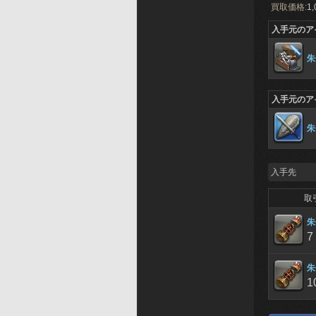
買取価格:
1,
入手元のア
朱
入手元のア
朱
入手先
取
朱
7
朱
1