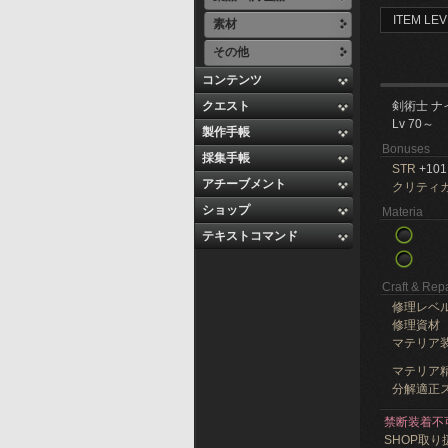
ITEM LEV
素材
その他
コンテンツ
クエスト
剣術士 ナ
Lv 70～
製作手帳
Bonuses
採集手帳
STR
+101
アチーブメント
クリティ
ショップ
Materia
テキストコマンド
Craft & Repa
修理レベ
修理資材
マテリア
マテリア精
分解適正ス
禁断装着不
SHOP取り