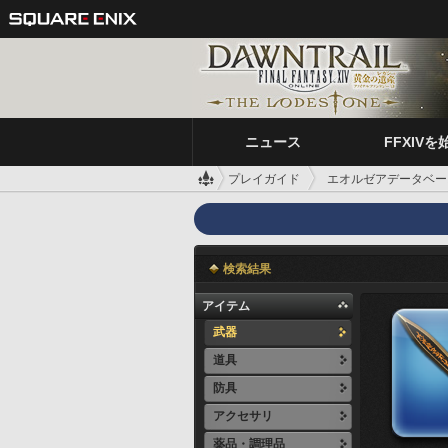
ニュース
FFXIVを
プレイガイド
エオルゼアデータベー
検索結果
アイテム
武器
道具
防具
アクセサリ
薬品・調理品