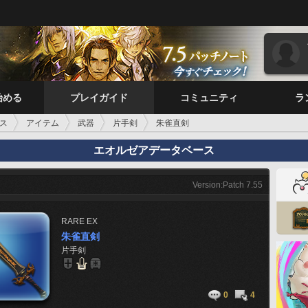
始める
プレイガイド
コミュニティ
ラ
ス
アイテム
武器
片手剣
朱雀直剣
エオルゼアデータベース
Version:Patch 7.55
RARE
EX
朱雀直剣
片手剣
0
4