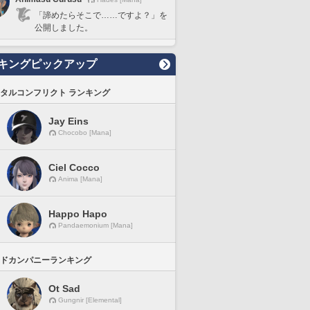
「諦めたらそこで……ですよ？」を
公開しました。
キングピックアップ
タルコンフリクト ランキング
Jay Eins
Chocobo [Mana]
Ciel Cocco
Anima [Mana]
Happo Hapo
Pandaemonium [Mana]
ドカンパニーランキング
Ot Sad
Gungnir [Elemental]