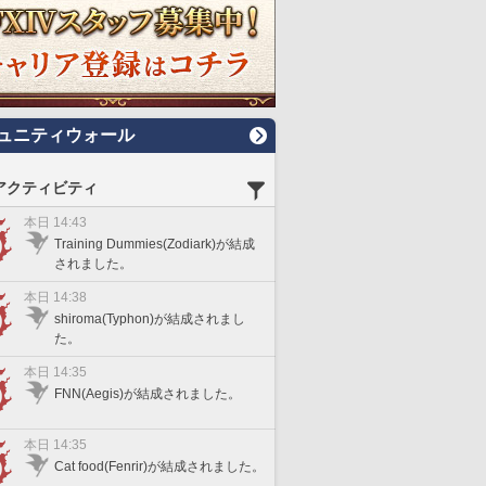
ュニティウォール
アクティビティ
本日 14:43
Training Dummies(Zodiark)が結成
されました。
本日 14:38
shiroma(Typhon)が結成されまし
た。
本日 14:35
FNN(Aegis)が結成されました。
本日 14:35
Cat food(Fenrir)が結成されました。