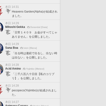
本日 14:31
Heavens Garden(Alpha)が結成され
ました。
本日 14:29
Mihoshi Gekka
Durandal [Gaia]
「日常１４０９ お金がすべてじゃ
ありません」を公開しました。
本日 14:29
Suna Boa
Ixion [Mana]
「出る時は連続で出るし、出ない時
は出ない」を公開しました。
本日 14:28
Acid Amino
Yojimbo [Meteor]
「二千八百八十日目【私のコリブ
リ】」を公開しました。
本日 14:28
pecopeco(Yojimbo)が結成されまし
た。
本日 14:27
Animasu Curusu
Hades [Mana]