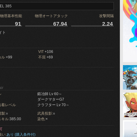
EL 385
物理基本性能
物理オートアタック
攻撃間隔
91
67.94
2.24
イト
VIT
+106
カル
+99
不屈
+69
ir
ル
鍛冶師 Lv 60～
ダークマターG7
装着レベル
クラフター Lv 70～
製:
○
武具投影:
○
キル:
385.00
染色:
×
可
扱い:
あり (購入条件付)