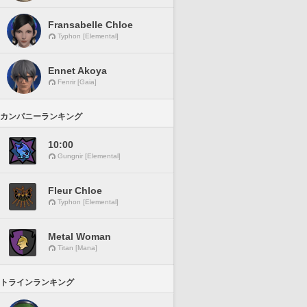
Fransabelle Chloe
Typhon [Elemental]
Ennet Akoya
Fenrir [Gaia]
カンパニーランキング
10:00
Gungnir [Elemental]
Fleur Chloe
Typhon [Elemental]
Metal Woman
Titan [Mana]
トラインランキング