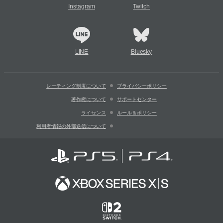
Instagram
Twitch
LINE
Bluesky
レーティング制度について
プライバシーポリシー
著作権について
サポートセンター
ライセンス
ルール＆ポリシー
利用者情報の外部送信について