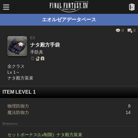
エオルゼアデータベース
0
0
EX
ナタ殿方手袋
手防具
全クラス
Lv 1～
ナタ殿方装束
ITEM LEVEL 1
物理防御力
8
魔法防御力
14
Bonuses
セットボーナス(Lv制限): ナタ殿方装束