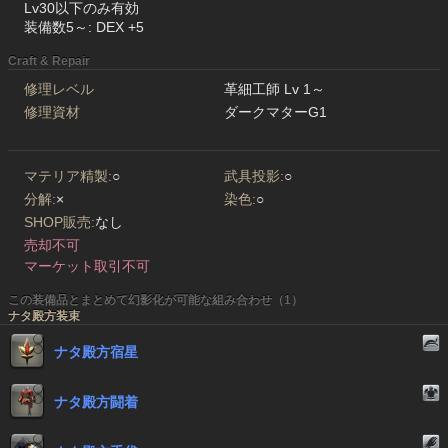
Lv30以下のみ有効
装備数5～: DEX +5
Craft & Repair
修理レベル
革細工師 Lv 1～
修理資材
ダークマターG1
マテリア精製:
○
武具投影:
○
分解:
×
染色:
○
SHOP販売:
なし
売却不可
マーケット取引不可
この装備品とまとめて幻影化が可能な組み合わせ（1）
ナタ殿方装束
ナタ殿方宿星
ナタ殿方闘着