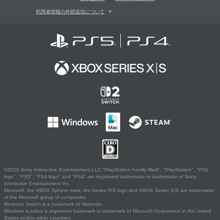
利用者情報の外部送信について
©2026 Sony Interactive Entertainment LLC."PlayStation Family Mark", "PlayStation", "PS5
logo", "PS5", "PS4 logo" and "PS4" are registered trademarks or trademarks of Sony
Interactive Entertainment Inc.
Microsoft, the XBOX Sphere mark, the Series X|S logo and XBOX Series X|S are trademarks
of the Microsoft group of companies.
Nintendo Switch is a trademark of Nintendo.
Windows is either a registered trademark or trademark of Microsoft Corporation in the United
States and/or other countries.