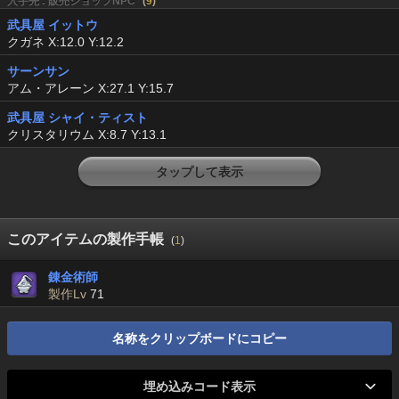
入手先 : 販売ショップNPC
(
9
)
武具屋 イットウ
クガネ X:12.0 Y:12.2
サーンサン
アム・アレーン X:27.1 Y:15.7
武具屋 シャイ・ティスト
クリスタリウム X:8.7 Y:13.1
タップして表示
このアイテムの製作手帳
(
1
)
錬金術師
製作Lv
71
名称をクリップボードにコピー
埋め込みコード表示