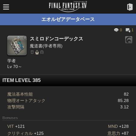
エオルゼアデータベース
0
1
スミロドンコーデックス
魔道書(学者専用)
学者
Lv 70～
ITEM LEVEL 385
魔法基本性能
82
物理オートアタック
85.28
攻撃間隔
3.12
Bonuses
VIT
+121
MND
+128
クリティカル
+125
意思力
+87