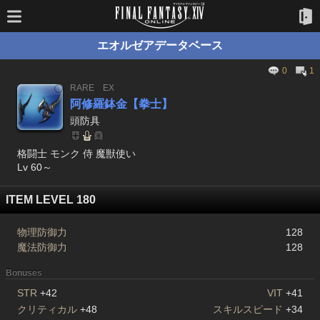
エオルゼアデータベース
0
1
RARE
EX
阿修羅鉢金【拳士】
頭防具
格闘士 モンク 侍 魔獣使い
Lv 60～
ITEM LEVEL 180
物理防御力
128
魔法防御力
128
Bonuses
STR
+42
VIT
+41
クリティカル
+48
スキルスピード
+34