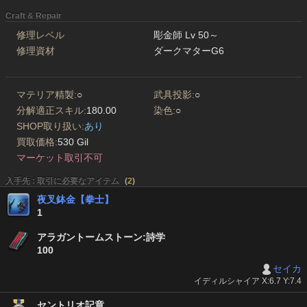
Craft & Repair
修理レベル
彫金師 Lv 50～
修理資材
ダークマターG6
マテリア精製:
○
武具投影:
○
分解適正スキル:
180.00
染色:
○
SHOP取り扱い:
あり
買取価格:
530 Gil
マーケット取引不可
入手先 : 取引に必要なアイテム
(
2
)
夜叉鉢金【拳士】
1
アラガントームストーン:詩学
100
セイカ
イディルシャイア X:6.7 Y:7.4
セントリオ記章