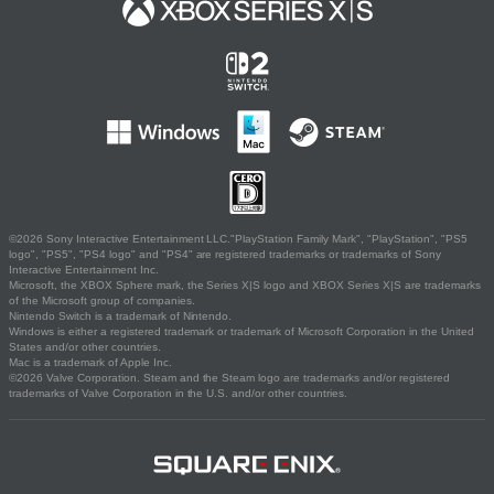
©2026 Sony Interactive Entertainment LLC."PlayStation Family Mark", "PlayStation", "PS5
logo", "PS5", "PS4 logo" and "PS4" are registered trademarks or trademarks of Sony
Interactive Entertainment Inc.
Microsoft, the XBOX Sphere mark, the Series X|S logo and XBOX Series X|S are trademarks
of the Microsoft group of companies.
Nintendo Switch is a trademark of Nintendo.
Windows is either a registered trademark or trademark of Microsoft Corporation in the United
States and/or other countries.
Mac is a trademark of Apple Inc.
©2026 Valve Corporation. Steam and the Steam logo are trademarks and/or registered
trademarks of Valve Corporation in the U.S. and/or other countries.