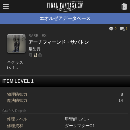
エオルゼアデータベース
0
1
RARE
EX
アーチフィーンド・サバトン
足防具
全クラス
Lv 1～
ITEM LEVEL 1
物理防御力
8
魔法防御力
14
Craft & Repair
修理レベル
甲冑師 Lv 1～
修理資材
ダークマターG1