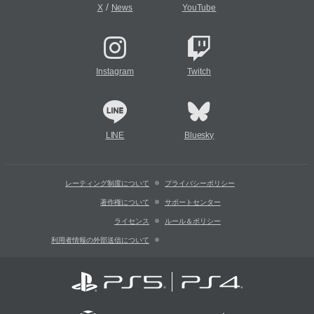
/
X
News
YouTube
Instagram
Twitch
LINE
Bluesky
レーティング制度について
プライバシーポリシー
著作権について
サポートセンター
ライセンス
ルール＆ポリシー
利用者情報の外部送信について