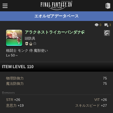
エオルゼアデータベース
0
3
アラクネストライカーバンダナ

頭防具
格闘士 モンク 侍 魔獣使い
Lv 50～
ITEM LEVEL 110
物理防御力
75
魔法防御力
75
Bonuses
STR
+26
VIT
+26
意思力
+19
スキルスピード
+27