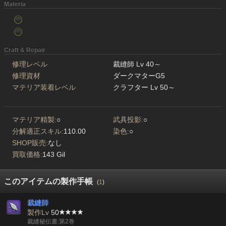
Materia
Craft & Repair
修理レベル
裁縫師 Lv 40～
修理資材
ダークマターG5
マテリア装着レベル
クラフター Lv 50～
マテリア精製:
○
武具投影:
○
分解適正スキル:
110.00
染色:
○
SHOP販売:
なし
買取価格:
143 Gil
このアイテムの製作手帳
(
1
)
裁縫師
製作Lv
50
裁縫秘伝書:第2巻