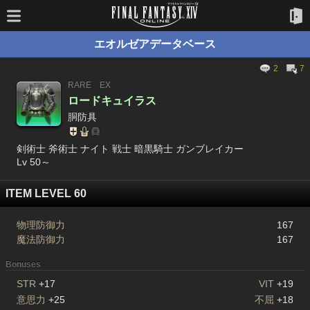
エオルゼアデータベース
2
7
RARE
EX
ロードキュイラス
胴防具
剣術士 斧術士 ナイト 戦士 暗黒騎士 ガンブレイカー
Lv 50～
ITEM LEVEL 60
物理防御力
167
魔法防御力
167
Bonuses
STR
+17
VIT
+19
意思力
+25
不屈
+18