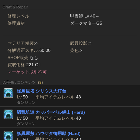
Craft & Repair
修理レベル
甲冑師 Lv 40～
修理資材
ダークマターG5
マテリア精製:
○
武具投影:
○
分解適正スキル:
60.00
染色:
×
SHOP販売:
なし
買取価格:
221 Gil
マーケット取引不可
入手先 : コンテンツ
(
3
)
怪鳥巨塔 シリウス大灯台
Lv
50
平均アイテムレベル
48
ダンジョン
騒乱坑道 カッパーベル銅山 (Hard)
Lv
50
平均アイテムレベル
48
ダンジョン
妖異屋敷 ハウケタ御用邸 (Hard)
Lv
50
平均アイテムレベル
48