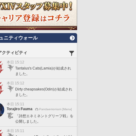
ュニティウォール
アクティビティ
本日 15:12
Tantalus's Cats(Lamia)が結成され
ました。
本日 15:12
Dirty cheapsakes(Odin)が結成され
ました。
本日 15:11
Torajiro Fuuma
Pandaemonium [Mana]
「詩想エネミネントグリーフ戦」を
公開しました。
本日 15:11