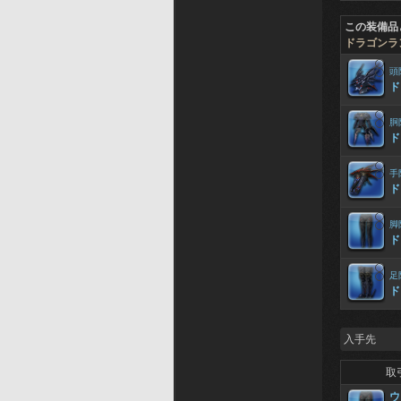
この装備品
ドラゴンラ
頭
ド
胴
ド
手
ド
脚
ド
足
ド
入手先
取
ウ