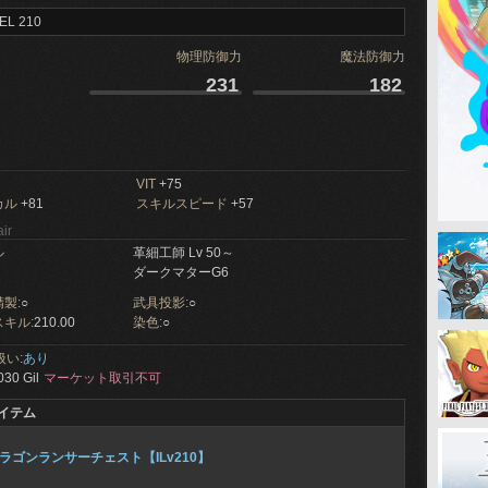
EL 210
物理防御力
魔法防御力
231
182
VIT
+75
カル
+81
スキルスピード
+57
ir
ル
革細工師 Lv 50～
ダークマターG6
製:
○
武具投影:
○
キル:
210.00
染色:
○
扱い:
あり
030 Gil
マーケット取引不可
イテム
ラゴンランサーチェスト【ILv210】