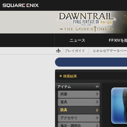
ニュース
FFXIVを
プレイガイド
エオルゼアデータベー
検索結果
アイテム
武器
道具
防具
アクセサリ
薬品・調理品