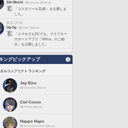
Siki Mochi
Unicorn [Meteor]
「コスモツール完成!」を公開しま
した。
本日 15:02
Og Og
Titan [Mana]
「スマホでもPCでも。クラフター
サポートアプリ「XIVca」のご紹
介」を公開しました。
キングピックアップ
タルコンフリクト ランキング
Jay Eins
Chocobo [Mana]
Ciel Cocco
Anima [Mana]
Happo Hapo
Pandaemonium [Mana]