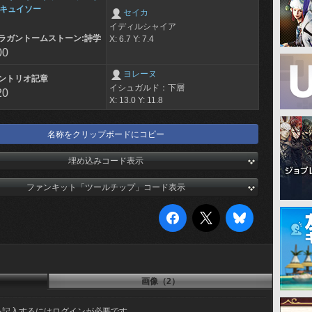
キュイソー
セイカ
イディルシャイア
ラガントームストーン:詩学
X: 6.7 Y: 7.4
00
ヨレーヌ
ントリオ記章
イシュガルド：下層
20
X: 13.0 Y: 11.8
名称をクリップボードにコピー
埋め込みコード表示
ファンキット「ツールチップ」コード表示
画像（2）
を記入するにはログインが必要です。