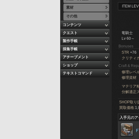
ITEM LEV
素材
その他
コンテンツ
クエスト
竜騎士
Lv 60～
製作手帳
Bonuses
採集手帳
STR
+76
アチーブメント
クリティ
ショップ
Craft & Repa
修理レベ
テキストコマンド
修理資材
マテリア精
分解適正ス
SHOP取り
買取価格:
1,
入手元のア
ド