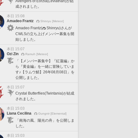
Avengers of Eorzia(Leviathan)が結
成されました。
本日 15:08
Amadeo Frantz
Shinryu [Meteor]
Amadeo Frantz(
Shinryu)さんが
CWLSの立ち上げメンバー募集を開
始しました。
本日 15:07
Ozi Zin
Ramuh [Meteor]
「【メンバー募集中】『紅蓮編』か
ら『黄金編』を一緒に冒険していま
す♪【ラムウ鯖】26年08月08日」を
公開しました。
本日 15:07
Crystal Butterflies(Twintania)が結成
されました。
本日 15:03
Liana Cecilina
Gungnir [Elemental]
「南海の風、陽光の舟」を公開しま
した。
本日 15:03