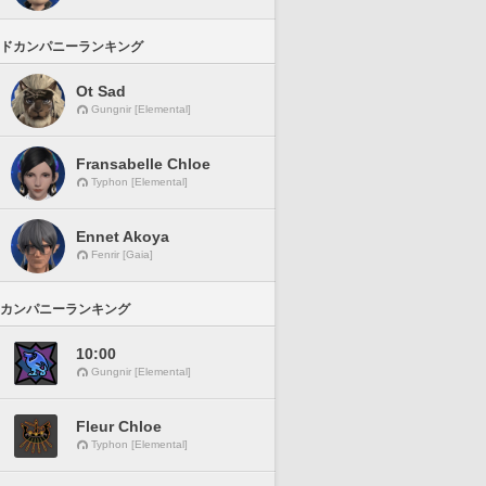
ドカンパニーランキング
Ot Sad
Gungnir [Elemental]
Fransabelle Chloe
Typhon [Elemental]
Ennet Akoya
Fenrir [Gaia]
カンパニーランキング
10:00
Gungnir [Elemental]
Fleur Chloe
Typhon [Elemental]