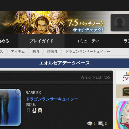
始める
プレイガイド
コミュニティ
ラ
ス
アイテム
防具
脚防具
ドラゴンランサーキュイソー
エオルゼアデータベース
Version:Patch 7.55
RARE
EX
ドラゴンランサーキュイソー
脚防具
0
2