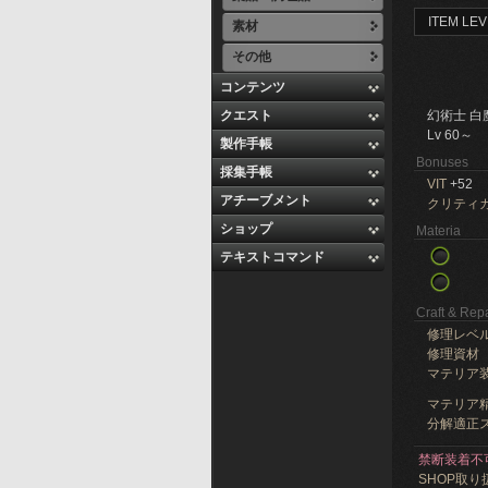
ITEM LEV
素材
その他
コンテンツ
クエスト
幻術士 白
Lv 60～
製作手帳
Bonuses
採集手帳
VIT
+52
アチーブメント
クリティ
ショップ
Materia
テキストコマンド
Craft & Repa
修理レベ
修理資材
マテリア
マテリア精
分解適正ス
禁断装着不
SHOP取り