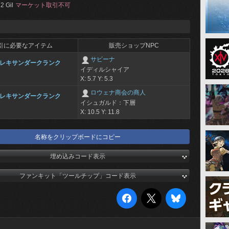
2 Gil
マーケット取引不可
引に必要なアイテム
販売ショップNPC
サビーナ
レキサンダークランク
イディルシャイア
X: 5.7 Y: 5.3
ロウェナ商会の商人
レキサンダークランク
イシュガルド：下層
X: 10.5 Y: 11.8
名称をクリップボードにコピー
埋め込みコード表示
ファンキット「ツールチップ」コード表示