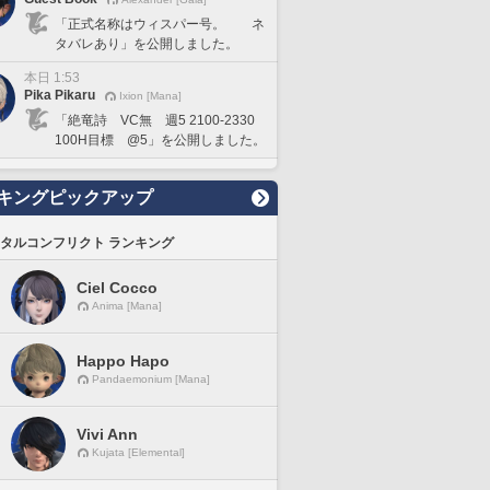
「正式名称はウィスパー号。 ネ
タバレあり」を公開しました。
本日 1:53
Pika Pikaru
Ixion [Mana]
「絶竜詩 VC無 週5 2100-2330
100H目標 @5」を公開しました。
キングピックアップ
タルコンフリクト ランキング
Ciel Cocco
Anima [Mana]
Happo Hapo
Pandaemonium [Mana]
Vivi Ann
Kujata [Elemental]