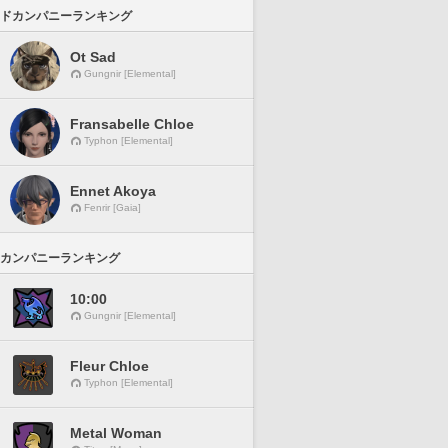
ドカンパニーランキング
Ot Sad
Gungnir [Elemental]
Fransabelle Chloe
Typhon [Elemental]
Ennet Akoya
Fenrir [Gaia]
カンパニーランキング
10:00
Gungnir [Elemental]
Fleur Chloe
Typhon [Elemental]
Metal Woman