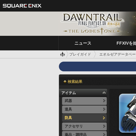
ニュース
FFXIVを
プレイガイド
エオルゼアデータベー
検索結果
アイテム
武器
道具
防具
アクセサリ
薬品・調理品