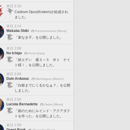
本日 2:16
Castrum Opus(Kraken)が結成され
ました。
本日 2:14
Wakaba Shiki
Pandaemonium [Mana]
「家なき子」を公開しました。
本日 2:08
No Ichigo
Fenrir [Gaia]
「絶エデン 週３～５ ＠１ ナイ
ト様！」を公開しました。
本日 2:04
Dain Arduous
Mandragora [Meteor]
「白銀までにくるかなぁ？」を公開
しました。
本日 2:00
Luciola Bernadette
Hades [Mana]
「姫のためにルインド・アクアダク
トを作った」を公開しました。
本日 1:59
Guest Book
Alexander [Gaia]