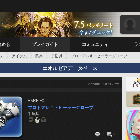
始める
プレイガイド
コミュニティ
ラ
ス
アイテム
防具
手防具
プロトアレキ・ヒーラーグローブ
エオルゼアデータベース
Version:Patch 7.55
RARE
EX
プロトアレキ・ヒーラーグローブ
手防具
0
1