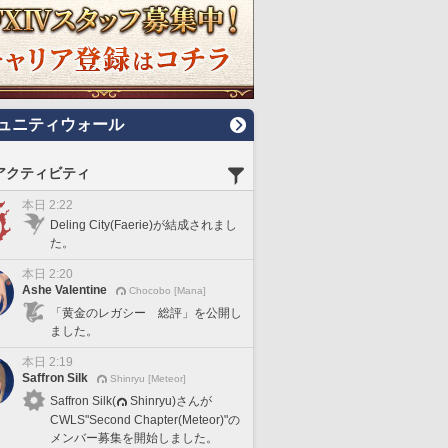
ュニティウォール
アクティビティ
本日 2:22
Deling City(Faerie)が結成されまし
た。
本日 2:20
Ashe Valentine
Chocobo [Mana]
「黄金のレガシー 総評」を公開し
ました。
本日 2:19
Saffron Silk
Shinryu [Meteor]
Saffron Silk(
Shinryu)さんが
CWLS"Second Chapter(Meteor)"の
メンバー募集を開始しました。