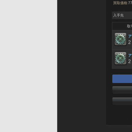
買取価格:
77
入手先
取
ア
2
ア
2