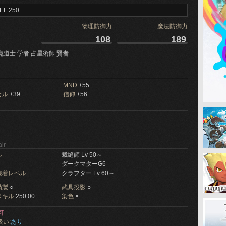
EL 250
物理防御力
魔法防御力
108
189
魔道士 学者 占星術師 賢者
MND
+55
カル
+39
信仰
+56
ir
ル
裁縫師 Lv 50～
ダークマターG6
装着レベル
クラフター Lv 60～
製:
○
武具投影:
○
キル:
250.00
染色:
×
可
扱い:
あり