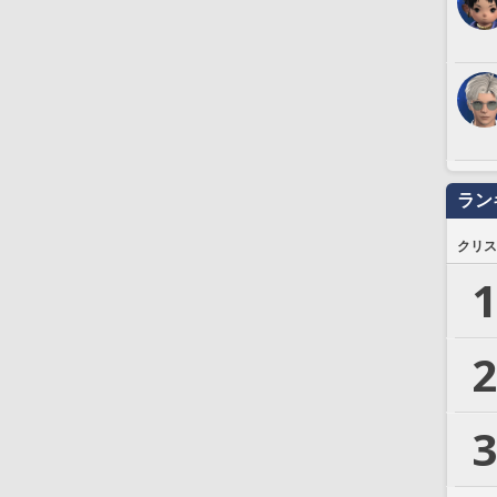
ラン
クリス
1
2
3