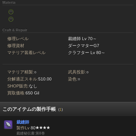
Materia
Craft & Repair
修理レベル
裁縫師 Lv 70～
修理資材
ダークマターG7
マテリア装着レベル
クラフター Lv 80～
マテリア精製:
○
武具投影:
○
分解適正スキル:
510.00
染色:
○
SHOP販売:
なし
買取価格:
650 Gil
このアイテムの製作手帳
(
1
)
裁縫師
製作Lv
80
裁縫秘伝書:第8巻