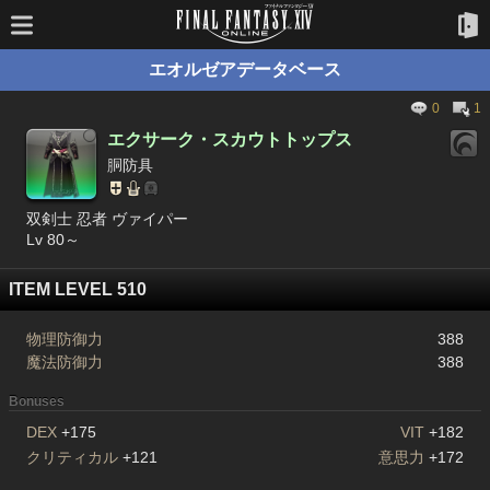
エオルゼアデータベース
0
1
エクサーク・スカウトトップス
胴防具
双剣士 忍者 ヴァイパー
Lv 80～
ITEM LEVEL 510
物理防御力
388
魔法防御力
388
Bonuses
DEX
+175
VIT
+182
クリティカル
+121
意思力
+172