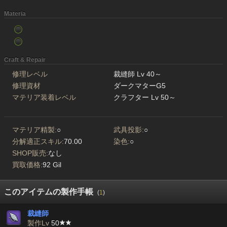
Materia
Craft & Repair
修理レベル
裁縫師 Lv 40～
修理資材
ダークマターG5
マテリア装着レベル
クラフター Lv 50～
マテリア精製:
○
武具投影:
○
分解適正スキル:
70.00
染色:
○
SHOP販売:
なし
買取価格:
92 Gil
このアイテムの製作手帳
(
1
)
裁縫師
製作Lv
50