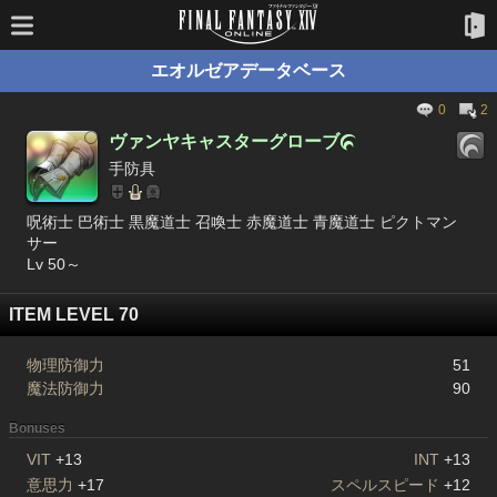
エオルゼアデータベース
0
2
ヴァンヤキャスターグローブ

手防具
呪術士 巴術士 黒魔道士 召喚士 赤魔道士 青魔道士 ピクトマン
サー
Lv 50～
ITEM LEVEL 70
物理防御力
51
魔法防御力
90
Bonuses
VIT
+13
INT
+13
意思力
+17
スペルスピード
+12