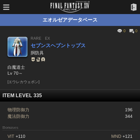
エオルゼアデータベース
0
0
RARE
EX
セブンスヘブントップス
胴防具
白魔道士
Lv 70～
[エウレカウェポン]
ITEM LEVEL 335
物理防御力
196
魔法防御力
344
Bonuses
VIT
+110
MND
+121