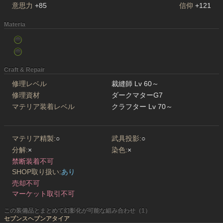
意思力
+85
信仰
+121
Materia
Craft & Repair
修理レベル
裁縫師 Lv 60～
修理資材
ダークマターG7
マテリア装着レベル
クラフター Lv 70～
マテリア精製:
○
武具投影:
○
分解:
×
染色:
×
禁断装着不可
SHOP取り扱い:
あり
売却不可
マーケット取引不可
この装備品とまとめて幻影化が可能な組み合わせ（1）
セブンスヘブンアタイア