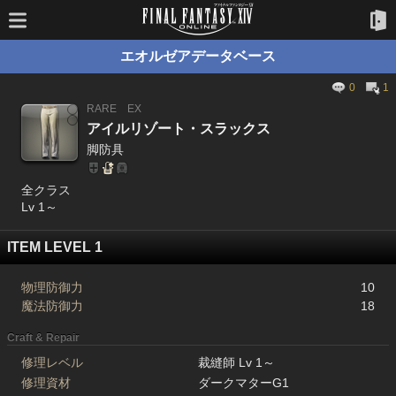
エオルゼアデータベース
0
1
RARE
EX
アイルリゾート・スラックス
脚防具
全クラス
Lv 1～
ITEM LEVEL 1
物理防御力
10
魔法防御力
18
Craft & Repair
修理レベル
裁縫師 Lv 1～
修理資材
ダークマターG1