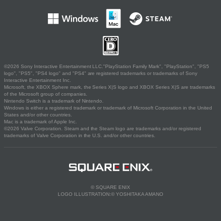
©2026 Sony Interactive Entertainment LLC."PlayStation Family Mark", "PlayStation", "PS5
logo", "PS5", "PS4 logo" and "PS4" are registered trademarks or trademarks of Sony
Interactive Entertainment Inc.
Microsoft, the XBOX Sphere mark, the Series X|S logo and XBOX Series X|S are trademarks
of the Microsoft group of companies.
Nintendo Switch is a trademark of Nintendo.
Windows is either a registered trademark or trademark of Microsoft Corporation in the United
States and/or other countries.
Mac is a trademark of Apple Inc.
©2026 Valve Corporation. Steam and the Steam logo are trademarks and/or registered
trademarks of Valve Corporation in the U.S. and/or other countries.
© SQUARE ENIX
LOGO ILLUSTRATION:© YOSHITAKA AMANO