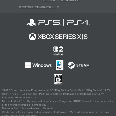
利用者情報の外部送信について
©2026 Sony Interactive Entertainment LLC."PlayStation Family Mark", "PlayStation", "PS5
logo", "PS5", "PS4 logo" and "PS4" are registered trademarks or trademarks of Sony
Interactive Entertainment Inc.
Microsoft, the XBOX Sphere mark, the Series X|S logo and XBOX Series X|S are trademarks
of the Microsoft group of companies.
Nintendo Switch is a trademark of Nintendo.
Windows is either a registered trademark or trademark of Microsoft Corporation in the United
States and/or other countries.