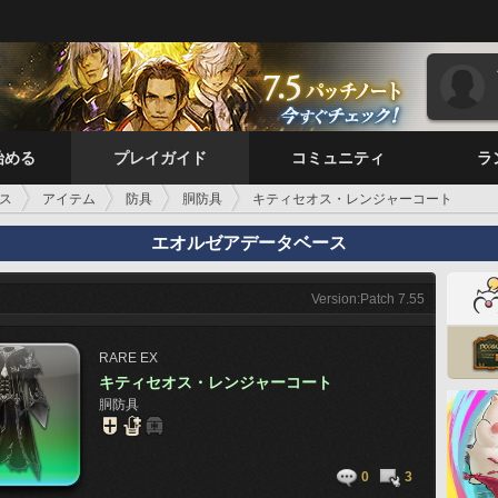
始める
プレイガイド
コミュニティ
ラ
ス
アイテム
防具
胴防具
キティセオス・レンジャーコート
エオルゼアデータベース
Version:Patch 7.55
RARE
EX
キティセオス・レンジャーコート
胴防具
0
3