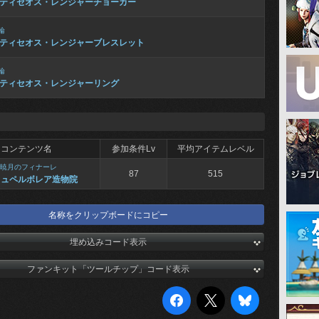
ティセオス・レンジャーチョーカー
輪
ティセオス・レンジャーブレスレット
輪
ティセオス・レンジャーリング
コンテンツ名
参加条件Lv
平均アイテムレベル
暁月のフィナーレ
87
515
ヒュペルボレア造物院
名称をクリップボードにコピー
埋め込みコード表示
ファンキット「ツールチップ」コード表示