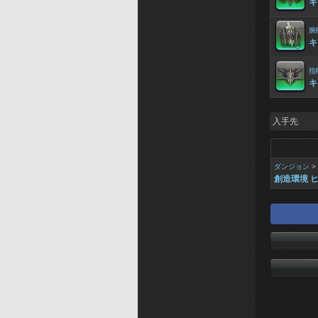
キ
腕
キ
指
キ
入手先
ダンジョン
>
創造環境 