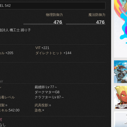
EL 542
物理防御力
魔法防御力
476
476
遊詩人 機工士 踊り子
VIT
+221
カル
+205
ダイレクトヒット
+144
ir
ル
裁縫師 Lv 77～
ダークマターG8
装着レベル
クラフター Lv 87～
製:
○
武具投影:
○
キル:
542.00
染色:
×
可
なし