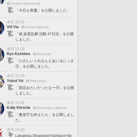
Tonberry [Elemental]
「今日も青魔」を公開しました。
本日 15:20
Vril Via
Unicorn [Meteor]
「絶 妖星乱舞 活動 47日目」を公開
しました。
本日 15:19
Ryo Kashima
Ifrit [Gaia]
「たのしいくれせんとあいるにっき
⑦」を公開しました。
本日 15:19
Yuiyui Yui
Ridill [Gaia]
「固定みたいだったなー🥺」を公開
しました。
本日 15:18
Kully Khristia
Mandragora [Meteor]
「教皇庁を終えたら」を公開しまし
た。
本日 15:15
Lahabrea Shopping(Yojimbo)が結