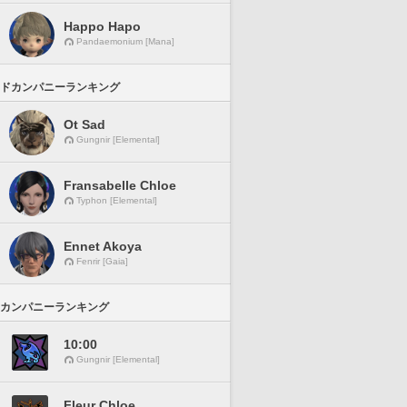
Happo Hapo
Pandaemonium [Mana]
ドカンパニーランキング
Ot Sad
Gungnir [Elemental]
Fransabelle Chloe
Typhon [Elemental]
Ennet Akoya
Fenrir [Gaia]
カンパニーランキング
10:00
Gungnir [Elemental]
Fleur Chloe