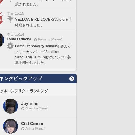
成されました。
本日 15:15
YELLOW BIRD LOVER(Valefor)が
結成されました。
本日 15:14
Lahfa U'dhona
Balmung [Crystal]
Lahfa U'dhona(
Balmung)さんが
フリーカンパニー"Sestilian
Vanguard(Balmung)"のメンバー募
集を開始しました。
キングピックアップ
タルコンフリクト ランキング
Jay Eins
Chocobo [Mana]
Ciel Cocco
Anima [Mana]