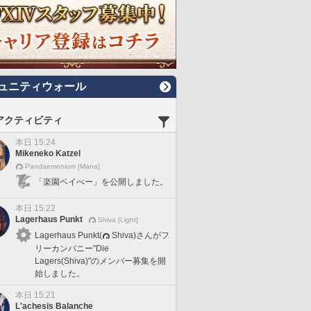
ュニティウォール
アクティビティ
本日 15:24
Mikeneko Katzel
Pandaemonium [Mana]
「楽園ベイべー」を公開しました。
本日 15:22
Lagerhaus Punkt
Shiva [Light]
Lagerhaus Punkt(
Shiva)さんがフ
リーカンパニー"Die
Lagers(Shiva)"のメンバー募集を開
始しました。
本日 15:21
L'achesis Balanche