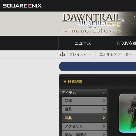
ニュース
FFXIVを
プレイガイド
エオルゼアデータベー
検索結果
アイテム
武器
道具
防具
アクセサリ
薬品・調理品