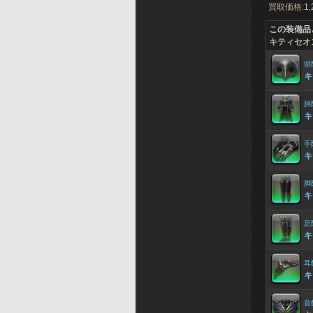
買取価格:
1,
この装備品
キティセオ
頭
キ
胴
キ
手
キ
脚
キ
足
キ
耳
キ
首