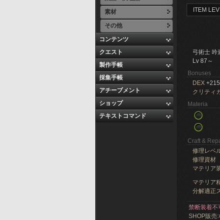
ITEM LEV
素材
その他
コンテンツ
クエスト
弓術士 吟
Lv 87～
製作手帳
Bonuses
採集手帳
DEX
+215
アチーブメント
クリティ
ショップ
Materia
テキストコマンド
Craft & Repa
修理レベ
修理資材
マテリア
マテリア精
分解適正ス
禁断装着不
SHOP販売: