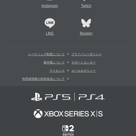
Instagram
Twitch
LINE
Bluesky
レーティング制度について
プライバシーポリシー
著作権について
サポートセンター
ライセンス
ルール＆ポリシー
利用者情報の外部送信について