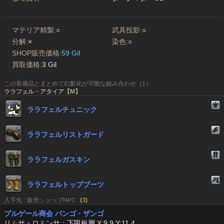
マテリア精製:
○
武具投影:
○
分解:
×
染色:
○
SHOP販売価格:
59 Gil
買取価格:
3 Gil
この装備品とまとめて幻影化が可能な組み合わせ（1）
ララフェル・アタイア【M】
ララフェルチュニック
ララフェルリストガード
ララフェルガスキン
ララフェルトップブーツ
入手先 : 販売ショップNPC
(
3
)
ブルゲール商会 バンゴ・ザンゴ
リムサ・ロミンサ：下甲板層 X:9.9 Y:11.4