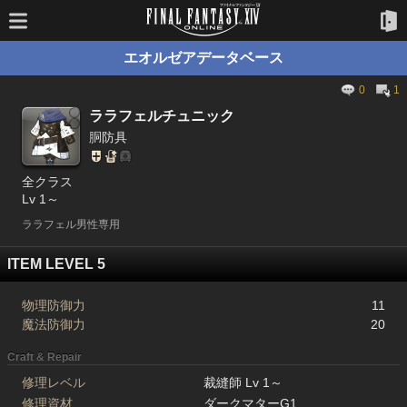
エオルゼアデータベース
0
1
ララフェルチュニック
胴防具
全クラス
Lv 1～
ララフェル男性専用
ITEM LEVEL 5
物理防御力
11
魔法防御力
20
Craft & Repair
修理レベル
裁縫師 Lv 1～
修理資材
ダークマターG1