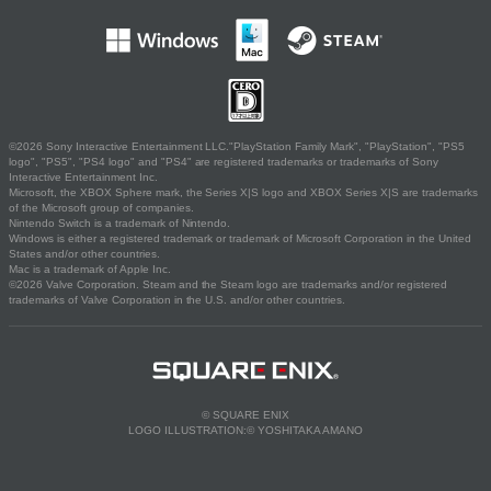
©2026 Sony Interactive Entertainment LLC."PlayStation Family Mark", "PlayStation", "PS5
logo", "PS5", "PS4 logo" and "PS4" are registered trademarks or trademarks of Sony
Interactive Entertainment Inc.
Microsoft, the XBOX Sphere mark, the Series X|S logo and XBOX Series X|S are trademarks
of the Microsoft group of companies.
Nintendo Switch is a trademark of Nintendo.
Windows is either a registered trademark or trademark of Microsoft Corporation in the United
States and/or other countries.
Mac is a trademark of Apple Inc.
©2026 Valve Corporation. Steam and the Steam logo are trademarks and/or registered
trademarks of Valve Corporation in the U.S. and/or other countries.
© SQUARE ENIX
LOGO ILLUSTRATION:© YOSHITAKA AMANO