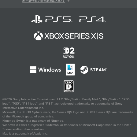
利用者情報の外部送信について
©2026 Sony Interactive Entertainment LLC."PlayStation Family Mark", "PlayStation", "PS5
logo", "PS5", "PS4 logo" and "PS4" are registered trademarks or trademarks of Sony
Interactive Entertainment Inc.
Microsoft, the XBOX Sphere mark, the Series X|S logo and XBOX Series X|S are trademarks
of the Microsoft group of companies.
Nintendo Switch is a trademark of Nintendo.
Windows is either a registered trademark or trademark of Microsoft Corporation in the United
States and/or other countries.
Mac is a trademark of Apple Inc.