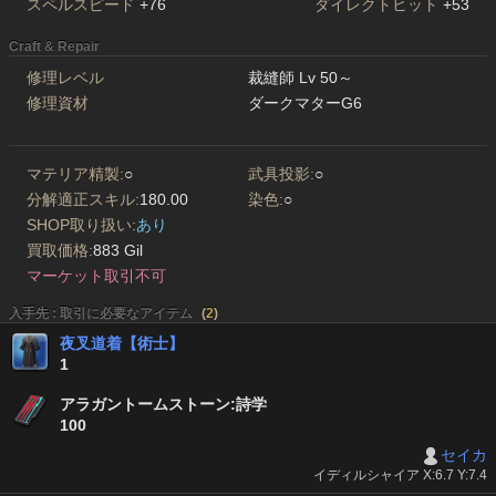
スペルスピード
+76
ダイレクトヒット
+53
Craft & Repair
修理レベル
裁縫師 Lv 50～
修理資材
ダークマターG6
マテリア精製:
○
武具投影:
○
分解適正スキル:
180.00
染色:
○
SHOP取り扱い:
あり
買取価格:
883 Gil
マーケット取引不可
入手先 : 取引に必要なアイテム
(
2
)
夜叉道着【術士】
1
アラガントームストーン:詩学
100
セイカ
イディルシャイア X:6.7 Y:7.4