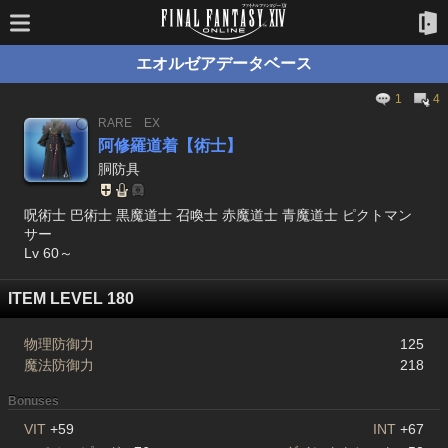
エオルゼアデータベース
1
4
RARE
EX
阿修羅道着【術士】
胴防具
呪術士 巴術士 黒魔道士 召喚士 赤魔道士 青魔道士 ピクトマン
サー
Lv 60～
ITEM LEVEL 180
物理防御力
125
魔法防御力
218
Bonuses
VIT
+59
INT
+67