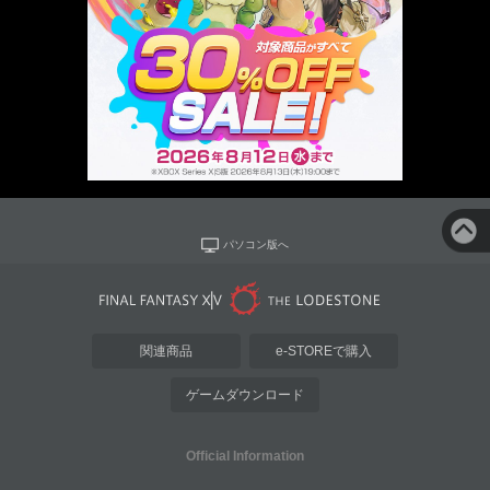
パソコン版へ
関連商品
e-STOREで購入
ゲームダウンロード
Official Information