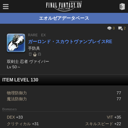
エオルゼアデータベース
0
2
RARE
EX
ガーロンド・スカウトヴァンブレイスRE
手防具
双剣士 忍者 ヴァイパー
Lv 50～
ITEM LEVEL 130
物理防御力
77
魔法防御力
77
Bonuses
DEX
+33
VIT
+35
クリティカル
+31
スキルスピード
+22