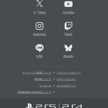
/
X
News
YouTube
Instagram
Twitch
LINE
Bluesky
レーティング制度について
プライバシーポリシー
著作権について
サポートセンター
ライセンス
ルール＆ポリシー
利用者情報の外部送信について