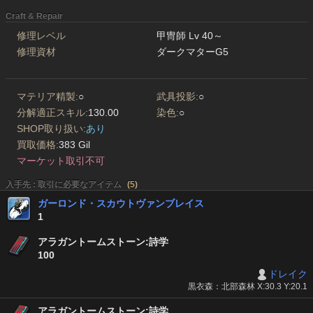
Craft & Repair
修理レベル
甲冑師 Lv 40～
修理資材
ダークマターG5
マテリア精製:
○
武具投影:
○
分解適正スキル:
130.00
染色:
○
SHOP取り扱い:
あり
買取価格:
383 Gil
マーケット取引不可
入手先 : 取引に必要なアイテム
(
5
)
ガーロンド・スカウトヴァンブレイス
1
アラガントームストーン:詩学
100
ドレイク
黒衣森：北部森林 X:30.3 Y:20.1
アラガントームストーン:詩学