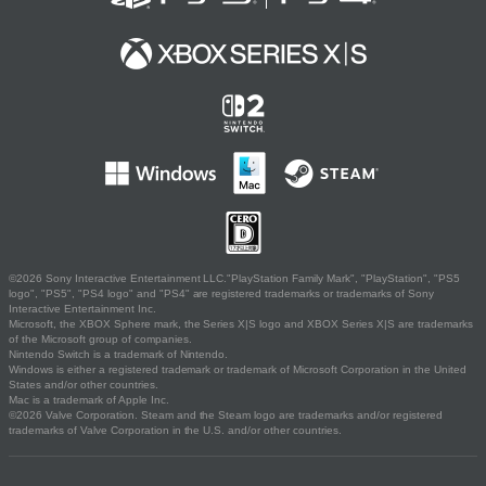
©2026 Sony Interactive Entertainment LLC."PlayStation Family Mark", "PlayStation", "PS5
logo", "PS5", "PS4 logo" and "PS4" are registered trademarks or trademarks of Sony
Interactive Entertainment Inc.
Microsoft, the XBOX Sphere mark, the Series X|S logo and XBOX Series X|S are trademarks
of the Microsoft group of companies.
Nintendo Switch is a trademark of Nintendo.
Windows is either a registered trademark or trademark of Microsoft Corporation in the United
States and/or other countries.
Mac is a trademark of Apple Inc.
©2026 Valve Corporation. Steam and the Steam logo are trademarks and/or registered
trademarks of Valve Corporation in the U.S. and/or other countries.