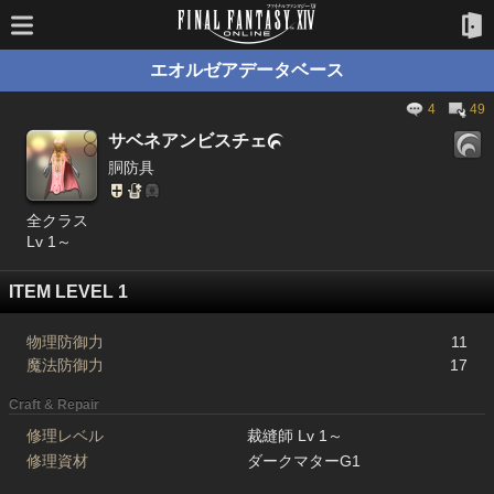
エオルゼアデータベース
4
49
サベネアンビスチェ

胴防具
全クラス
Lv 1～
ITEM LEVEL 1
物理防御力
11
魔法防御力
17
Craft & Repair
修理レベル
裁縫師 Lv 1～
修理資材
ダークマターG1