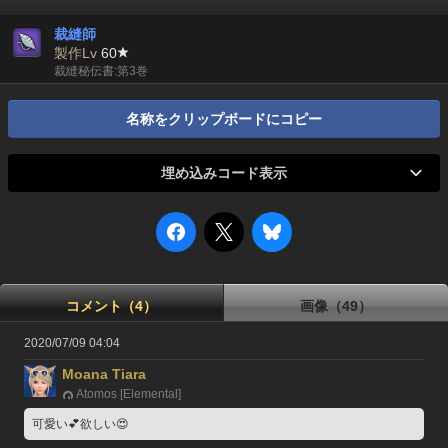
裁縫師
製作Lv
60
裁縫秘伝書:第3巻
名称をクリップボードにコピー
埋め込みコード表示
コメント（4）
画像（49）
2020/07/09 04:04
Moana Tiara
Atomos [Elemental]
可愛い💕欲しい😍