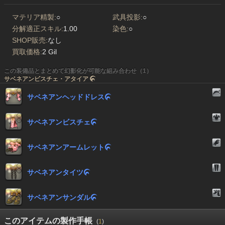
マテリア精製:
○
武具投影:
○
分解適正スキル:
1.00
染色:
○
SHOP販売:
なし
買取価格:
2 Gil
この装備品とまとめて幻影化が可能な組み合わせ（1）
サベネアンビスチェ・アタイア

サベネアンヘッドドレス

サベネアンビスチェ

サベネアンアームレット

サベネアンタイツ

サベネアンサンダル

このアイテムの製作手帳
(
1
)