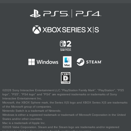
©2026 Sony Interactive Entertainment LLC."PlayStation Family Mark", "PlayStation", "PS5
logo", "PS5", "PS4 logo" and "PS4" are registered trademarks or trademarks of Sony
Interactive Entertainment Inc.
Microsoft, the XBOX Sphere mark, the Series X|S logo and XBOX Series X|S are trademarks
of the Microsoft group of companies.
Nintendo Switch is a trademark of Nintendo.
Windows is either a registered trademark or trademark of Microsoft Corporation in the United
States and/or other countries.
Mac is a trademark of Apple Inc.
©2026 Valve Corporation. Steam and the Steam logo are trademarks and/or registered