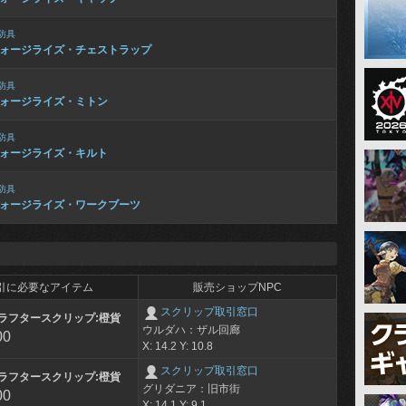
防具
ォージライズ・チェストラップ
防具
ォージライズ・ミトン
防具
ォージライズ・キルト
防具
ォージライズ・ワークブーツ
引に必要なアイテム
販売ショップNPC
スクリップ取引窓口
ラフタースクリップ:橙貨
ウルダハ：ザル回廊
00
X: 14.2 Y: 10.8
スクリップ取引窓口
ラフタースクリップ:橙貨
グリダニア：旧市街
00
X: 14.1 Y: 9.1