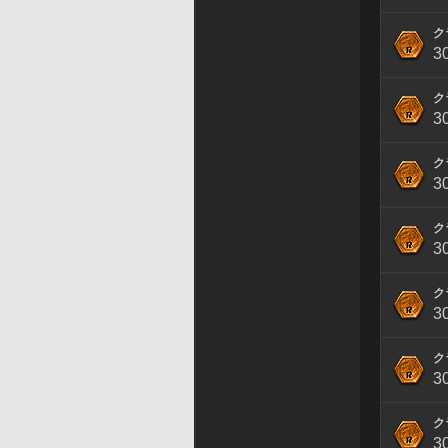
ク
3
ク
3
ク
3
ク
3
ク
3
ク
3
ク
3