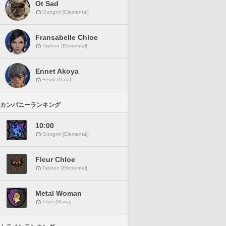
Ot Sad
Gungnir [Elemental]
Fransabelle Chloe
Typhon [Elemental]
Ennet Akoya
Fenrir [Gaia]
カンパニーランキング
10:00
Gungnir [Elemental]
Fleur Chloe
Typhon [Elemental]
Metal Woman
Titan [Mana]