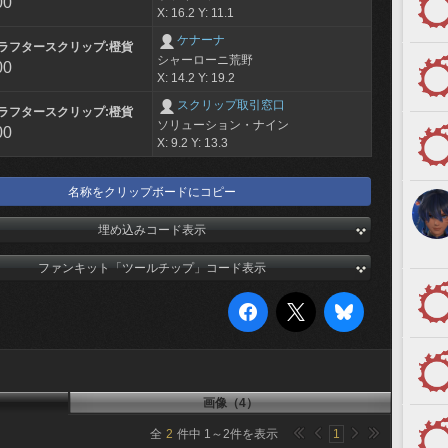
00
X: 16.2 Y: 11.1
ケナーナ
ラフタースクリップ:橙貨
シャーローニ荒野
00
X: 14.2 Y: 19.2
スクリップ取引窓口
ラフタースクリップ:橙貨
ソリューション・ナイン
00
X: 9.2 Y: 13.3
名称をクリップボードにコピー
埋め込みコード表示
ファンキット「ツールチップ」コード表示
画像（4）
全
2
件中
1
～
2
件を表示
1