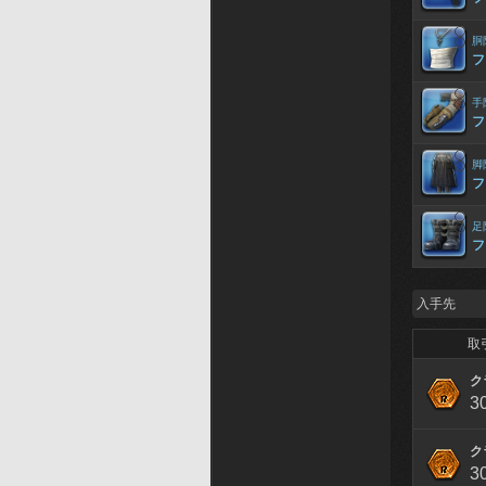
胴
フ
手
フ
脚
フ
足
フ
入手先
取
ク
3
ク
3