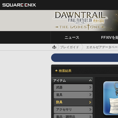
ニュース
FFXIVを
プレイガイド
エオルゼアデータベー
検索結果
アイテム
武器
道具
防具
アクセサリ
薬品・調理品