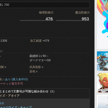
EL 700
物理防御力
魔法防御力
476
953
1306
加工精度
+479
ir
ル
裁縫師 Lv 90～
ダークマターG8
製:
○
武具投影:
○
染色:
○
扱い:
あり (購入条件付)
ーケット取引不可
とまとめて幻影化が可能な組み合わせ（1）
イズ・アタイア
防具
ォージライズ・キャップ