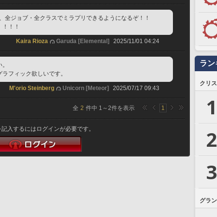
で、全ジョブ・全クラスでミラプリできるようになるぞ！！
！！！！
Kaira Rioza
Garuda [Elemental]
2025/11/01 04:24
ラン
い。
グラフィック欲しいです。
クリス
M'orio Steinberg
Unicorn [Meteor]
2025/07/17 09:43
1
全
2
件中
1
～
2
件を表示
1
を記入するにはログインが必要です。
2
3
グラン