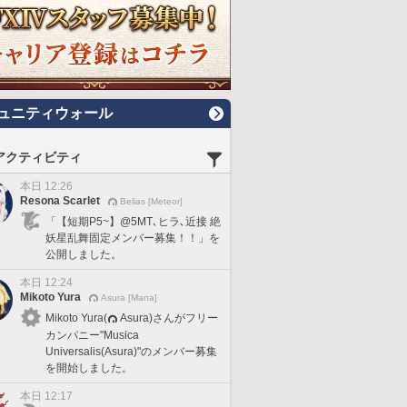
ュニティウォール
アクティビティ
本日 12:26
Resona Scarlet
Belias [Meteor]
「【短期P5~】@5MT､ヒラ､近接 絶
妖星乱舞固定メンバー募集！！」を
公開しました。
本日 12:24
Mikoto Yura
Asura [Mana]
Mikoto Yura(
Asura)さんがフリー
カンパニー"Musica
Universalis(Asura)"のメンバー募集
を開始しました。
本日 12:17