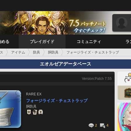
始める
プレイガイド
コミュニティ
ラ
ス
アイテム
防具
胴防具
フォージライズ・チェストラップ
エオルゼアデータベース
Version:Patch 7.55
RARE
EX
フォージライズ・チェストラップ
胴防具
2
4