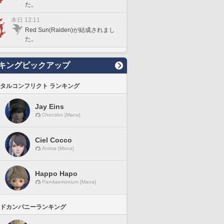
た。
本日 12:11
Red Sun(Raiden)が結成されまし
た。
キングピックアップ
タルコンフリクト ランキング
Jay Eins
Chocobo [Mana]
Ciel Cocco
Anima [Mana]
Happo Hapo
Pandaemonium [Mana]
ドカンパニーランキング