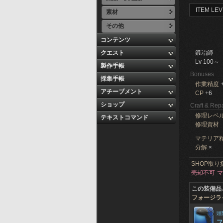
ITEM LEV
素材
その他
コンテンツ
クエスト
鍛冶師
Lv 100～
製作手帳
Bonuses
採集手帳
作業精度
+
アチーブメント
CP
+6
ショップ
Craft & Repa
修理レベ
テキストコマンド
修理資材
マテリア精
分解:
×
SHOP取り
売却不可
マ
この装備品
フォージラ
頭
フ