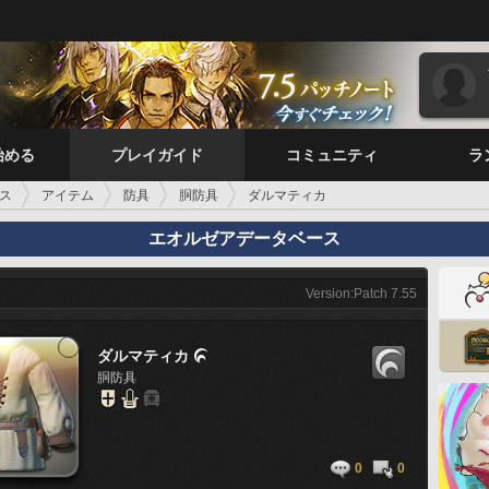
始める
プレイガイド
コミュニティ
ラ
ス
アイテム
防具
胴防具
ダルマティカ
エオルゼアデータベース
Version:Patch 7.55
ダルマティカ

胴防具
0
0