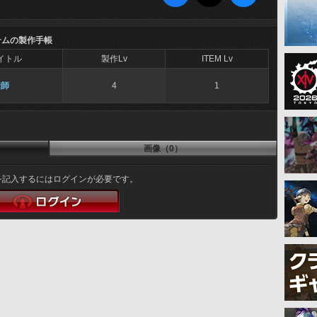
テムの製作手帳
イトル
製作Lv
ITEM Lv
縫師
4
1
画像（0）
を記入するにはログインが必要です。