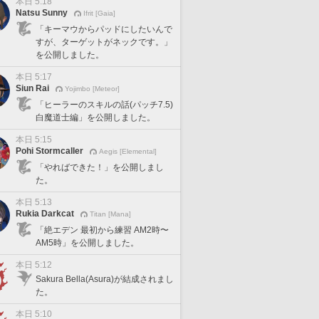
本日 5:18
Natsu Sunny
Ifrit [Gaia]
「キーマウからパッドにしたいんで
すが、ターゲットがネックです。」
を公開しました。
本日 5:17
Siun Rai
Yojimbo [Meteor]
「ヒーラーのスキルの話(パッチ7.5)
白魔道士編」を公開しました。
本日 5:15
Pohi Stormcaller
Aegis [Elemental]
「やればできた！」を公開しまし
た。
本日 5:13
Rukia Darkcat
Titan [Mana]
「絶エデン 最初から練習 AM2時〜
AM5時」を公開しました。
本日 5:12
Sakura Bella(Asura)が結成されまし
た。
本日 5:10