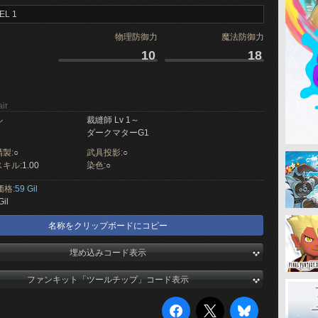
EL 1
物理防御力
魔法防御力
10
18
ir
ル
裁縫師 Lv 1～
ダークマターG1
製:
○
武具投影:
○
キル:
1.00
染色:
○
価格:
59 Gil
Gil
名称をクリップボードにコピー
埋め込みコード表示
ファンキット「ツールチップ」コード表示