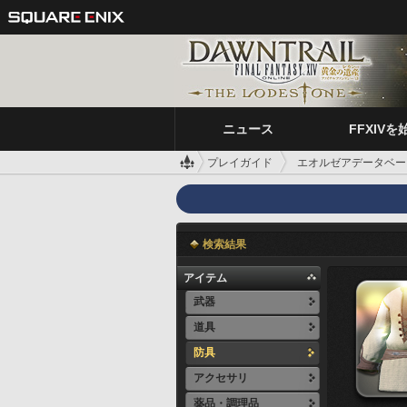
ニュース
FFXIVを
プレイガイド
エオルゼアデータベー
検索結果
アイテム
武器
道具
防具
アクセサリ
薬品・調理品