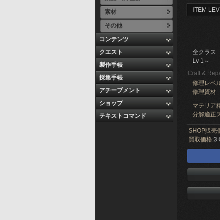
ITEM LEV
素材
その他
コンテンツ
クエスト
全クラス
Lv 1～
製作手帳
Craft & Repa
採集手帳
修理レベ
アチーブメント
修理資材
ショップ
マテリア精
分解適正ス
テキストコマンド
SHOP販売
買取価格:
3 