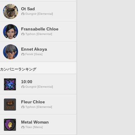
Ot Sad
Gungnir [Elemental]
Fransabelle Chloe
Typhon [Elemental]
Ennet Akoya
Fenrir [Gaia]
カンパニーランキング
10:00
Gungnir [Elemental]
Fleur Chloe
Typhon [Elemental]
Metal Woman
Titan [Mana]