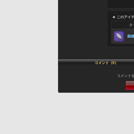
このアイ
タ
裁
コメント（0）
コメント