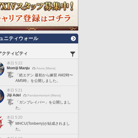
ュニティウォール
アクティビティ
本日 5:22
Momiji Manju
Asura [Mana]
「絶エデン 最初から練習 AM2時〜
AM5時」を公開しました。
本日 5:21
Jiji Adel
Pandaemonium [Mana]
「ガンブレイバー」を公開しまし
た。
本日 5:20
MHCU(Tonberry)が結成されまし
た。