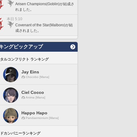
Arisen Champions(Goblin)が結成さ
れました。
本日 5:10
Covenant of the Star(Malboro)が結
成されました。
キングピックアップ
タルコンフリクト ランキング
Jay Eins
Chocobo [Mana]
Ciel Cocco
Anima [Mana]
Happo Hapo
Pandaemonium [Mana]
ドカンパニーランキング